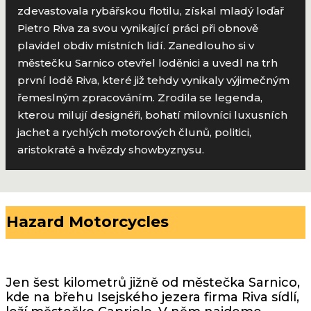
zdevastovala rybářskou flotilu, získal mladý loďař
Pietro Riva za svou vynikající práci při obnově
plavidel obdiv místních lidí. Zanedlouho si v
městečku Sarnico otevřel loděnici a uvedl na trh
první lodě Riva, které již tehdy vynikaly výjimečným
řemeslným zpracováním. Zrodila se legenda,
kterou milují designéři, bohatí milovníci luxusních
jachet a rychlých motorových člunů, politici,
aristokraté a hvězdy showbyznysu.
Hazard Motorcycles
Jen šest kilometrů jižně od městečka Sarnico,
kde na břehu Isejského jezera firma Riva sídlí,