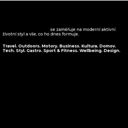
VROOMAGAZINE.com
se zaměřuje na moderní aktivní
životní styl a vše, co ho dnes formuje.
Travel. Outdoors. Motory. Business. Kultura. Domov.
Tech. Styl. Gastro. Sport & Fitness. Wellbeing. Design.
O nás
Travel
Kontakt
Outdoors
Spolupráce
Motory
Business
Kultura
Domov
Tech