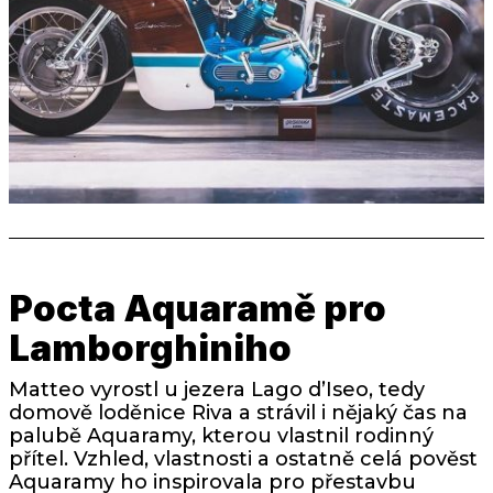
Pocta Aquaramě pro
Lamborghiniho
Matteo vyrostl u jezera Lago d’Iseo, tedy
domově loděnice Riva a strávil i nějaký čas na
palubě Aquaramy, kterou vlastnil rodinný
přítel. Vzhled, vlastnosti a ostatně celá pověst
Aquaramy ho inspirovala pro přestavbu