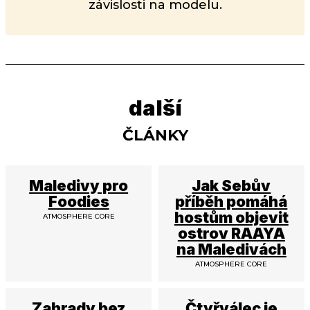
závislosti na modelu.
další
ČLÁNKY
Maledivy pro
Jak Sebův
Foodies
příběh pomáhá
hostům objevit
ATMOSPHERE CORE
ostrov RAAYA
na Maledivách
ATMOSPHERE CORE
Zahrady bez
Čtyřválec je