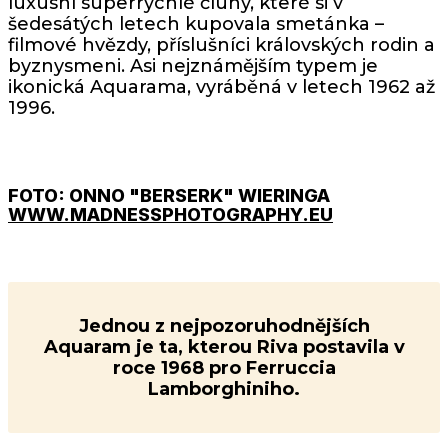
luxusní superrychlé čluny, které si v
šedesátých letech kupovala smetánka –
filmové hvězdy, příslušníci královských rodin a
byznysmeni. Asi nejznámějším typem je
ikonická Aquarama, vyráběná v letech 1962 až
1996.
FOTO: ONNO "BERSERK" WIERINGA
WWW.MADNESSPHOTOGRAPHY.EU
Jednou z nejpozoruhodnějších
Aquaram je ta, kterou Riva postavila v
roce 1968 pro Ferruccia
Lamborghiniho.