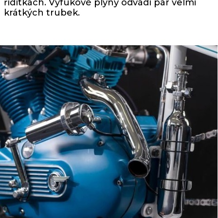
řídítkách. Výfukové plyny odvádí pár velmi
krátkých trubek.