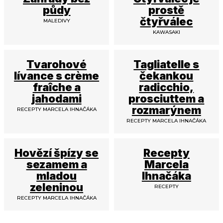
půdy
prostě
čtyřválec
MALEDIVY
KAWASAKI
Tvarohové
Tagliatelle s
lívance s crème
čekankou
fraîche a
radicchio,
jahodami
prosciuttem a
rozmarýnem
RECEPTY MARCELA IHNAČÁKA
RECEPTY MARCELA IHNAČÁKA
Hovězí špízy se
Recepty
sezamem a
Marcela
mladou
Ihnačáka
zeleninou
RECEPTY
RECEPTY MARCELA IHNAČÁKA