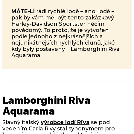
MÁTE-LI
rádi rychlé lodě – ano, lodě –
pak by vám měl být tento zakázkový
Harley-Davidson Sportster něčím
povědomý. To proto, že je vytvořen
podle jednoho z nejkrásnějších a
nejunikátnějších rychlých člunů, jaké
kdy byly postaveny – Lamborghini Riva
Aquarama.
Lamborghini Riva
Aquarama
Slavný italský
výrobce lodí Riva
se pod
vedením Carla Rivy stal synonymem pro