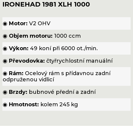
IRONEHAD 1981 XLH 1000
◉
Motor:
V2 OHV
◉
Objem motoru:
1000 ccm
◉
Výkon:
49 koní při 6000 ot./min.
◉
Převodovka:
čtyřrychlostní manuální
◉
Rám:
Ocelový rám s přídavnou zadní
odpruženou vidlicí
◉
Brzdy:
bubnové přední a zadní
◉
Hmotnost:
kolem 245 kg