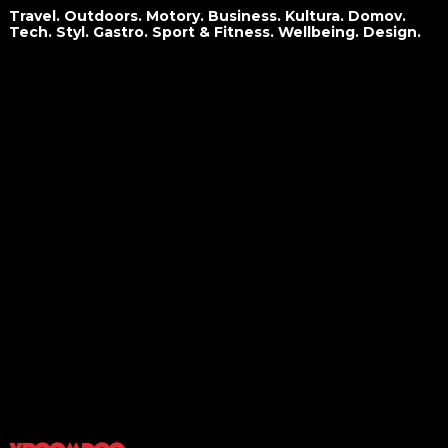
Travel. Outdoors. Motory. Business. Kultura. Domov.
Tech. Styl. Gastro. Sport & Fitness. Wellbeing. Design.
O nás
Travel
Kontakt
Outdoors
Spolupráce
Motory
Business
Kultura
Domov
Tech
Styl
Gastro
Sport&Fitness
Wellbeing