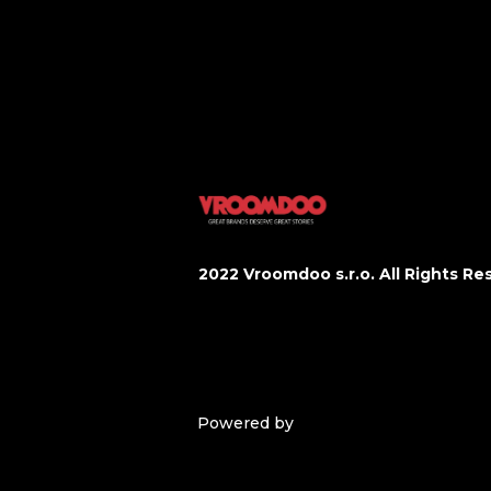
Domov
Tech
Styl
Gastro
Sport&Fitn
Wellbeing
2022 Vroomdoo s.r.o. All Rights Re
Obchodní podmínky
Ochrana os
Powered by
solidpixels.