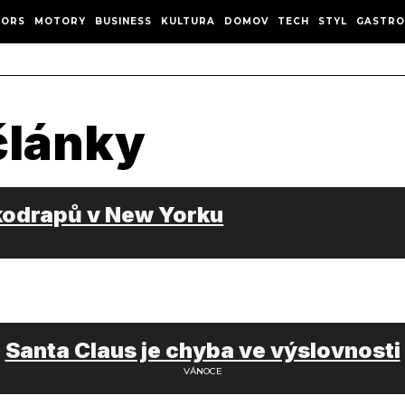
ORS
MOTORY
BUSINESS
KULTURA
DOMOV
TECH
STYL
GASTRO
USA
články
kodrapů v New Yorku
Santa Claus je chyba ve výslovnosti
VÁNOCE