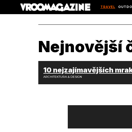
TRAVEL
OUTDO
Nejnovější 
10 nejzajímavějších mra
ARCHITEKTURA & DESIGN