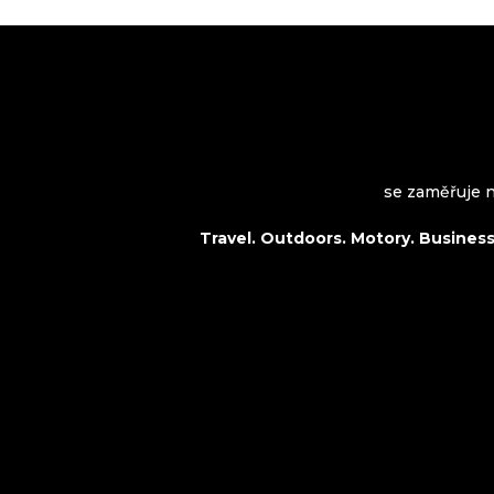
VROOMAGAZINE.com
se zaměřuje na
Travel. Outdoors. Motory. Business.
O nás
Travel
Kontakt
Outdoors
Spolupráce
Motory
Business
Kultura