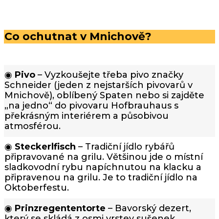
Co ochutnat v Mnichově?
◉
Pivo
– Vyzkoušejte třeba pivo značky
Schneider (jeden z nejstarších pivovarů v
Mnichově), oblíbený Spaten nebo si zajděte
„na jedno“ do pivovaru Hofbrauhaus s
překrásným interiérem a působivou
atmosférou.
◉
Steckerlfisch
– Tradiční jídlo rybářů
připravované na grilu. Většinou jde o místní
sladkovodní rybu napíchnutou na klacku a
připravenou na grilu. Je to tradiční jídlo na
Oktoberfestu.
◉
Prinzregententorte
– Bavorský dezert,
který se skládá z osmi vrstev sušenek