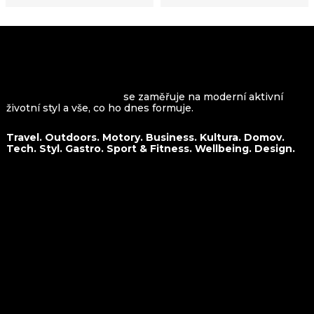
VROOMAGAZINE.com
se zaměřuje na moderní aktivní
životní styl a vše, co ho dnes formuje.
Travel. Outdoors. Motory. Business. Kultura. Domov.
Tech. Styl. Gastro. Sport & Fitness. Wellbeing. Design.
O nás
Travel
Kontakt
Outdoors
Spolupráce
Motory
Business
Kultura
Domov