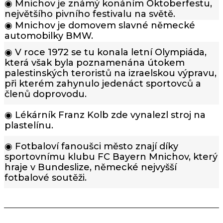
◉ Mnichov je známý konáním Oktoberfestu,
největšího pivního festivalu na světě.
◉ Mnichov je domovem slavné německé
automobilky BMW.
◉ V roce 1972 se tu konala letní Olympiáda,
která však byla poznamenána útokem
palestinských teroristů na izraelskou výpravu,
při kterém zahynulo jedenáct sportovců a
členů doprovodu.
◉ Lékárník Franz Kolb zde vynalezl stroj na
plastelínu.
◉ Fotbaloví fanoušci město znají díky
sportovnímu klubu FC Bayern Mnichov, který
hraje v Bundeslize, německé nejvyšší
fotbalové soutěži.