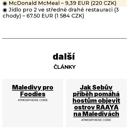
◉ McDonald McMeal – 9,39 EUR (220 CZK)
◉ Jídlo pro 2 ve středně drahé restauraci (3
chody) – 67.50 EUR (1 584 CZK)
další
ČLÁNKY
Maledivy pro
Jak Sebův
Foodies
příběh pomáhá
hostům objevit
ATMOSPHERE CORE
ostrov RAAYA
na Maledivách
ATMOSPHERE CORE