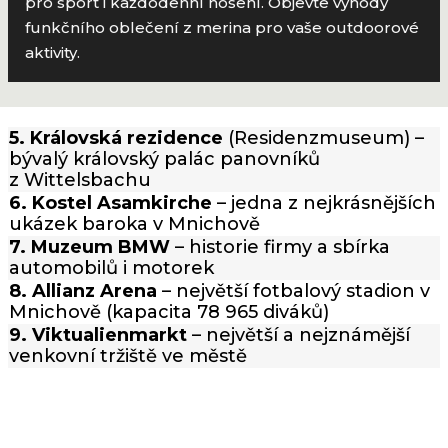
pro sport i každodenní nošení. Objevte výhody
funkčního oblečení z merina pro vaše outdoorové
aktivity.
5. Královská rezidence
(Residenzmuseum) –
bývalý královský palác panovníků
z Wittelsbachu
6. Kostel Asamkirche
– jedna z nejkrásnějších
ukázek baroka v Mnichově
7. Muzeum BMW
– historie firmy a sbírka
automobilů i motorek
8. Allianz Arena
– největší fotbalový stadion v
Mnichově (kapacita 78 965 diváků)
9. Viktualienmarkt
– největší a nejznámější
venkovní tržiště ve městě