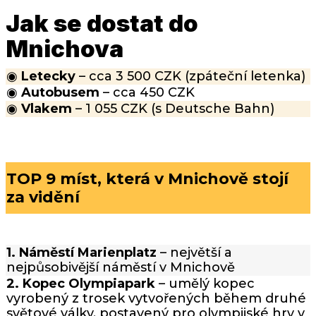
Jak se dostat do
Mnichova
◉
Letecky
– cca 3 500 CZK (zpáteční letenka)
◉
Autobusem
– cca 450 CZK
◉
Vlakem
– 1 055 CZK (s Deutsche Bahn)
TOP 9 míst, která v Mnichově stojí
za vidění
1. Náměstí Marienplatz
– největší a
nejpůsobivější náměstí v Mnichově
2. Kopec Olympiapark
– umělý kopec
vyrobený z trosek vytvořených během druhé
světové války, postavený pro olympijské hry v