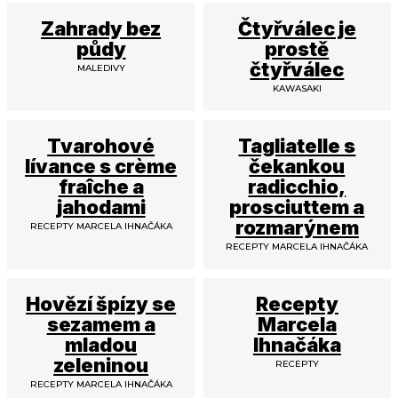
Zahrady bez
Čtyřválec je
půdy
prostě
čtyřválec
MALEDIVY
KAWASAKI
Tvarohové
Tagliatelle s
lívance s crème
čekankou
fraîche a
radicchio,
jahodami
prosciuttem a
rozmarýnem
RECEPTY MARCELA IHNAČÁKA
RECEPTY MARCELA IHNAČÁKA
Hovězí špízy se
Recepty
sezamem a
Marcela
mladou
Ihnačáka
zeleninou
RECEPTY
RECEPTY MARCELA IHNAČÁKA