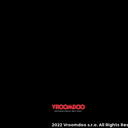
O nás
Travel
Kontakt
Outdoors
Spolupráce
Motory
Business
Kultura
Domov
Tech
Styl
Gastro
Sport&Fitn
Wellbeing
2022 Vroomdoo s.r.o. All Rights Re