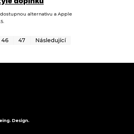
tyle doplňku
í dostupnou alternativu a Apple
5.
První
Poslední
46
47
Následující
eing. Design.