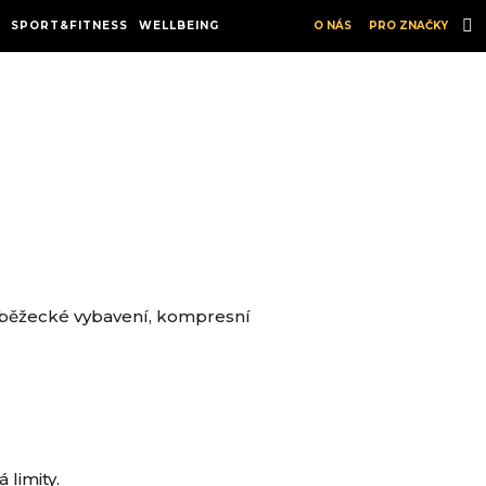
SPORT&FITNESS
WELLBEING
O NÁS
PRO ZNAČKY
, běžecké vybavení, kompresní
 limity.