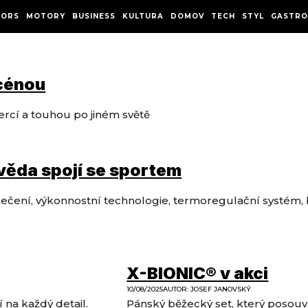
ORS
MOTORY
BUSINESS
KULTURA
DOMOV
TECH
STYL
GASTRO
scénou
rcí a touhou po jiném světě
věda spojí se sportem
lečení, výkonnostní technologie, termoregulační systém
X-BIONIC® v akci
10/08/2025
AUTOR
:
JOSEF JANOVSKÝ
 na každý detail.
Pánský běžecký set, který posouvá