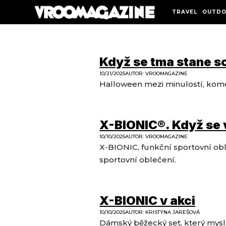
TRAVEL
OUTDO
Když se tma stane 
10/21/2025
AUTOR
:
VROOMAGAZINE
Halloween mezi minulostí, kome
X-BIONIC®. Když se 
10/10/2025
AUTOR
:
VROOMAGAZINE
X-BIONIC, funkční sportovní ob
sportovní oblečení.
X-BIONIC v akci
10/10/2025
AUTOR
:
KRISTÝNA JAREŠOVÁ
Dámský běžecký set, který myslí