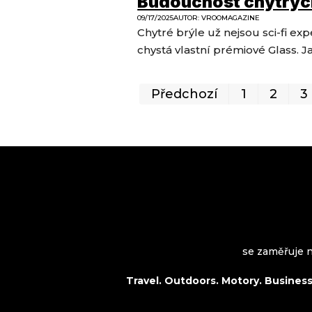
Budoucnost chytrých 
09/17/2025
AUTOR
:
VROOMAGAZINE
Chytré brýle už nejsou sci-fi e
chystá vlastní prémiové Glass. Ja
Předchozí
1
2
3
VROOMAGAZINE.com
se zaměřuje na
Travel. Outdoors. Motory. Business.