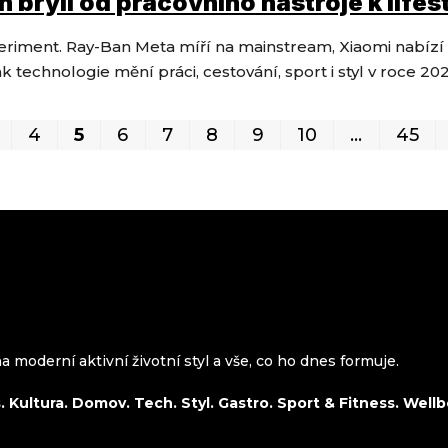
brýlí od pracovního nástroje k lifes
xperiment. Ray-Ban Meta míří na mainstream, Xiaomi nabíz
k technologie mění práci, cestování, sport i styl v roce 202
4
5
6
7
8
9
10
…
45
 moderní aktivní životní styl a vše, co ho dnes formuje.
 Kultura. Domov. Tech. Styl. Gastro. Sport & Fitness. Wellb