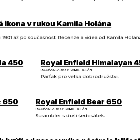
tá ikona v rukou Kamila Holána
u 1901 až po současnost. Recenze a videa od Kamila Hol
lla 450
Royal Enfield Himalayan 
09/30/2025
AUTOR
:
KAMIL HOLÁN
Parťák pro velká dobrodružství.
c 650
Royal Enfield Bear 650
09/30/2025
AUTOR
:
KAMIL HOLÁN
Scrambler s duší šedesátek.