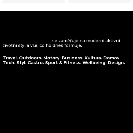
VROOMAGAZINE.com
se zaměřuje na moderní aktivní
životní styl a vše, co ho dnes formuje.
Travel. Outdoors. Motory. Business. Kultura. Domov.
Tech. Styl. Gastro. Sport & Fitness. Wellbeing. Design.
O nás
Travel
Kontakt
Outdoors
Spolupráce
Motory
Business
Kultura
Domov