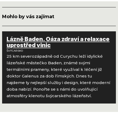
Mohlo by vás zajímat
Lázně Baden. Oáza zdraví a relaxace
uprostřed vinic
ŠVÝCARSKO
25 km severozápadně od Curychu leží idylické
lázeňské městečko Baden, známé svými
termálními prameny, které využíval k léčení již
doktor Galenus za dob římských. Dnes tu
najdeme ty nejlepší služby i design, které moderní
doba nabízí. Ponořte se s námi do uvolňující
atmosféry klenotu švýcarského lázeňství.