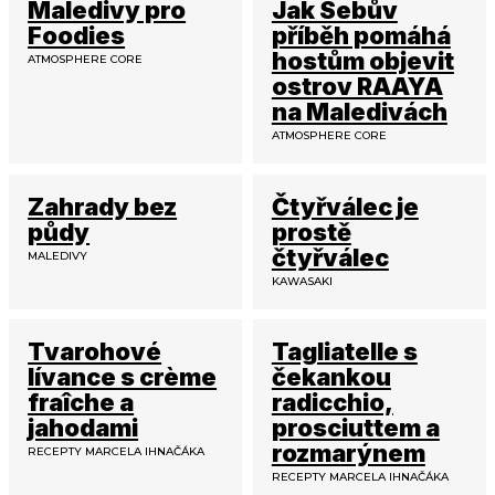
Maledivy pro
Jak Sebův
Foodies
příběh pomáhá
hostům objevit
ATMOSPHERE CORE
ostrov RAAYA
na Maledivách
ATMOSPHERE CORE
Zahrady bez
Čtyřválec je
půdy
prostě
čtyřválec
MALEDIVY
KAWASAKI
Tvarohové
Tagliatelle s
lívance s crème
čekankou
fraîche a
radicchio,
jahodami
prosciuttem a
rozmarýnem
RECEPTY MARCELA IHNAČÁKA
RECEPTY MARCELA IHNAČÁKA