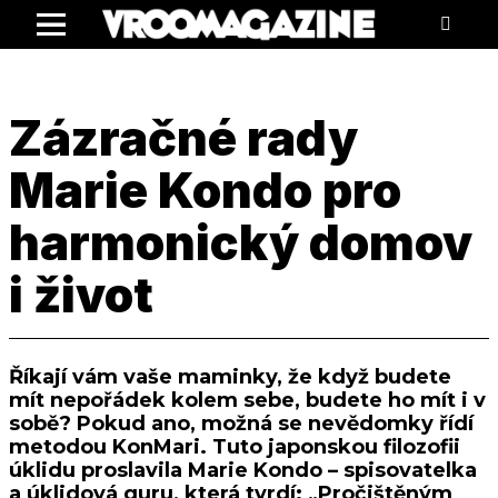
Menu
Zázračné rady
Marie Kondo pro
harmonický domov
i život
Říkají vám vaše maminky, že když budete
mít nepořádek kolem sebe, budete ho mít i v
sobě? Pokud ano, možná se nevědomky řídí
metodou KonMari. Tuto japonskou filozofii
úklidu proslavila Marie Kondo – spisovatelka
a úklidová guru, která tvrdí: „Pročištěným