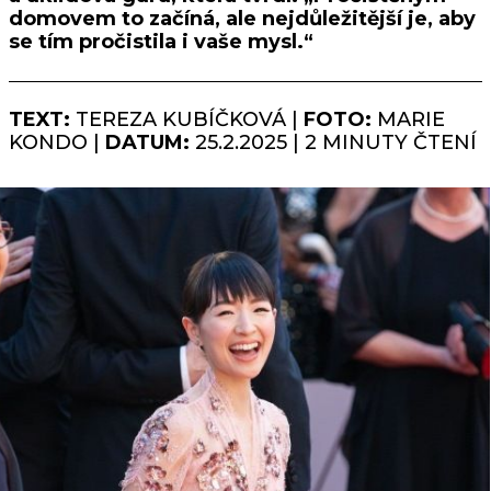
domovem to začíná, ale nejdůležitější je, aby
se tím pročistila i vaše mysl.“
TEXT:
TEREZA KUBÍČKOVÁ |
FOTO:
MARIE
KONDO |
DATUM:
25.2.2025 | 2 MINUTY ČTENÍ