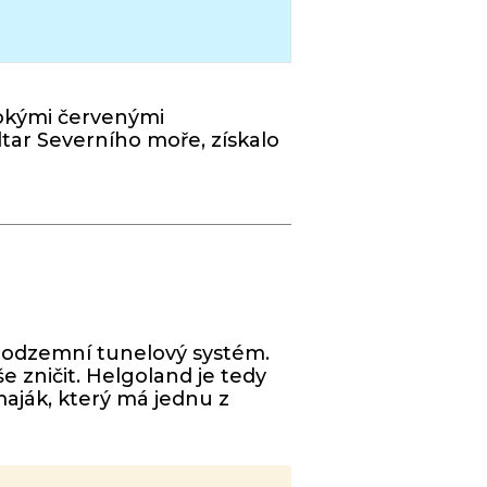
sokými červenými
tar Severního moře, získalo
 podzemní tunelový systém.
še zničit. Helgoland je tedy
maják, který má jednu z