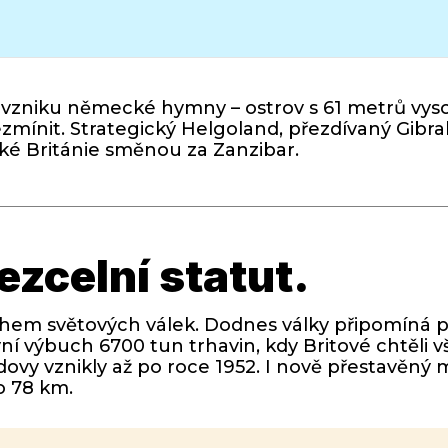
to vzniku německé hymny – ostrov s 61 metrů vy
mínit. Strategický Helgoland, přezdívaný Gibral
ké Británie směnou za Zanzibar.
zcelní statut.
během světových válek. Dodnes války připomíná
vní výbuch 6700 tun trhavin, kdy Britové chtěli v
vy vznikly až po roce 1952. I nově přestavěný 
ro 78 km.