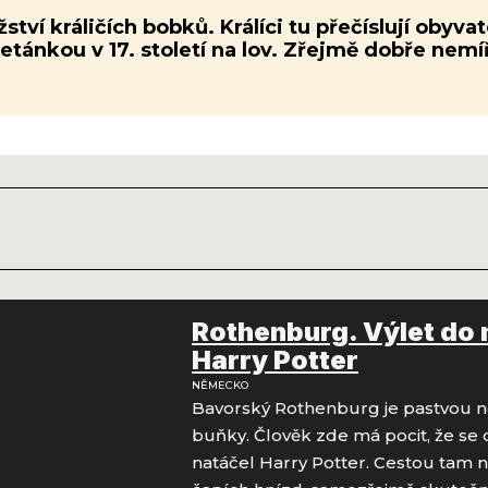
ví králičích bobků. Králíci tu přečíslují obyvat
nkou v 17. století na lov. Zřejmě dobře nemíři
Rothenburg. Výlet do 
Harry Potter
NĚMECKO
Bavorský Rothenburg je pastvou nej
buňky. Člověk zde má pocit, že se o
natáčel Harry Potter. Cestou tam