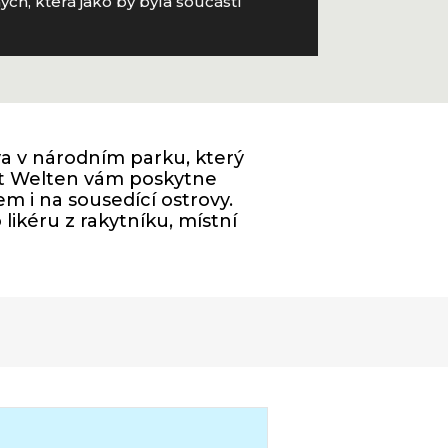
ch, která jako by byla součástí
a v národním parku, který
tt Welten vám poskytne
em i na sousedící ostrovy.
likéru z rakytníku, místní