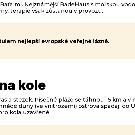
máš Baťa ml. Nejznámější BadeHaus s mořskou vod
y, terapie však zůstanou v provozu.
itulem nejlepší evropské veřejné lázně.
na kole
ras a stezek. Písečné pláže se táhnou 15 km a v 
 hnědé duny (ve vnitrozemí) ostrova spadají do
pro kola uzavřené.