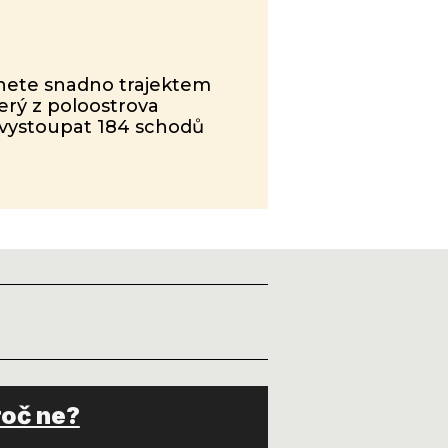
anete snadno trajektem
terý z poloostrova
o vystoupat 184 schodů
roč ne?