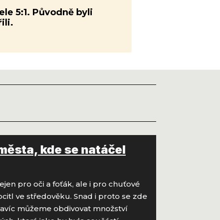
ele 5:1. Původně byli
li.
města, kde se natáčel
en pro oči a foťák, ale i pro chuťové
citl ve středověku. Snad i proto se zde
 navíc můžeme obdivovat množství