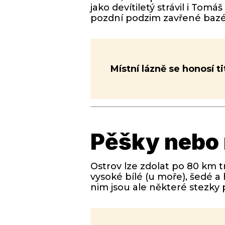
jako devítiletý strávil i To
pozdní podzim zavřené bazén
Místní lázně se honosí t
Pěšky nebo 
Ostrov lze zdolat po 80 km t
vysoké bílé (u moře), šedé a
nim jsou ale některé stezky 