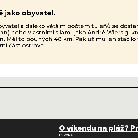
ě jako obyvatel.
obyvatel a daleko větším počtem tuleňů se dost
zán) nebo vlastními silami, jako André Wiersig, k
din. Měl to pouhých 48 km. Pak už mu jen stačil
ní část ostrova.
O víkendu na pláž? P
EVROPA