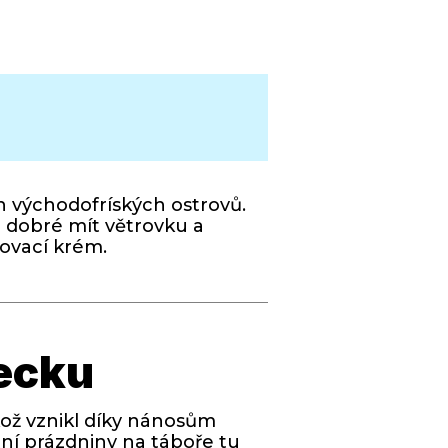
 východofríských ostrovů.
e dobré mít větrovku a
lovací krém.
mecku
ikož vznikl díky nánosům
tní prázdniny na táboře tu