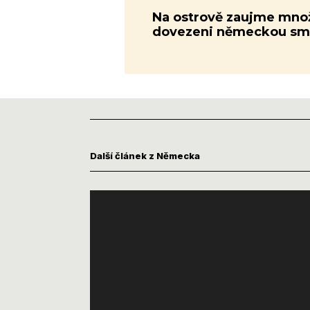
Na ostrově zaujme množst
dovezeni německou smetá
Další článek z Německa