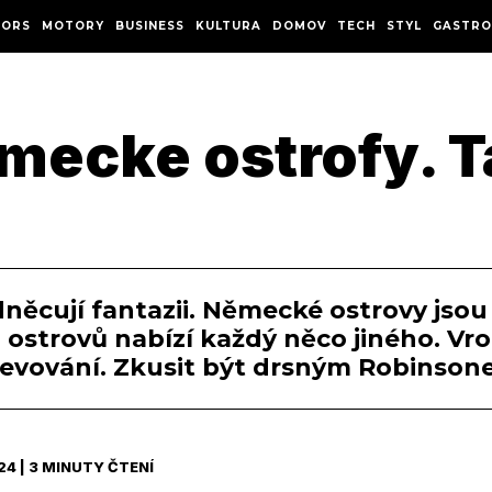
ORS
MOTORY
BUSINESS
KULTURA
DOMOV
TECH
STYL
GASTRO
mecke ostrofy. Ta
cují fantazii. Německé ostrovy jsou 
ostrovů nabízí každý něco jiného. Vr
bjevování. Zkusit být drsným Robinso
24 | 3 MINUTY ČTENÍ