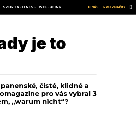
SPORT&FITNESS
WELLBEING
O NÁS
PRO ZNAČKY
dy je to
panenské, čisté, klidné a
oomagazine pro vás vybral 3
nem, „warum nicht“?