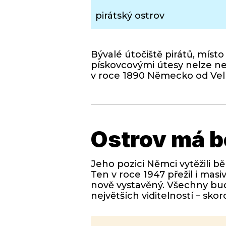
pirátský ostrov
Bývalé útočiště pirátů, mís
pískovcovými útesy nelze nez
v roce 1890 Německo od Vel
Ostrov má be
Jeho pozici Němci vytěžili 
Ten v roce 1947 přežil i masi
nově vystavěný. Všechny budo
největších viditelností – sko