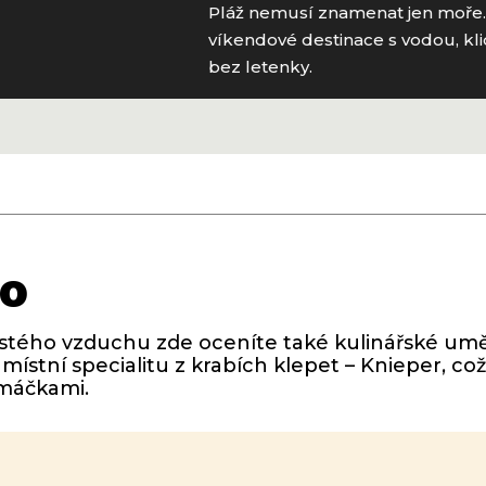
Pláž nemusí znamenat jen moře. 
víkendové destinace s vodou, kli
bez letenky.
lo
stého vzduchu zde oceníte také kulinářské umě
ístní specialitu z krabích klepet – Knieper, což 
omáčkami.