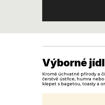
Výborné jíd
Kromě úchvatné přírody a či
čerstvé ústřice, humra nebo m
klepet s bagetou, toasty a 