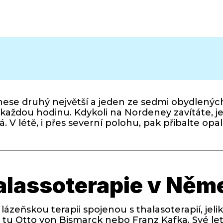
se druhý největší a jeden ze sedmi obydlených
dí každou hodinu. Kdykoli na Nordeney zavítáte, j
á. V létě, i přes severní polohu, pak přibalte opa
halassoterapie v Ně
lázeňskou terapii spojenou s thalasoterapií, jel
se tu Otto von Bismarck nebo Franz Kafka. Své le