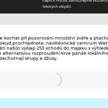
čapích hnízd, samozřejmě skutečný
lidských obydlí.
 kochat při pozorování množství zvěře a ptactv
 Pokud prochladnete, návštěvnické centrum Wa
ahřátí nabízí výšlap 253 schodů do majáku s výhled
 alternativou rozproudění krve panák lokálního 
achutnají sirupy a džusy.