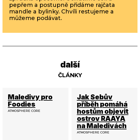
pepřem a postupně přidáme rajčata
mandle a bylinky. Chvíli restujeme a
můžeme podávat.
další
ČLÁNKY
Maledivy pro
Jak Sebův
Foodies
příběh pomáhá
hostům objevit
ATMOSPHERE CORE
ostrov RAAYA
na Maledivách
ATMOSPHERE CORE