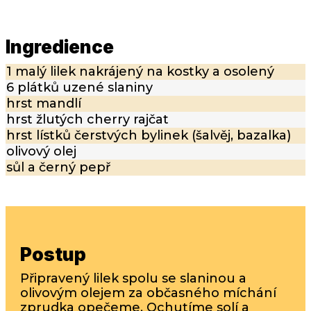
Ingredience
1 malý lilek nakrájený na kostky a osolený
6 plátků uzené slaniny
hrst mandlí
hrst žlutých cherry rajčat
hrst lístků čerstvých bylinek (šalvěj, bazalka)
olivový olej
sůl a černý pepř
Postup
Připravený lilek spolu se slaninou a
olivovým olejem za občasného míchání
zprudka opečeme. Ochutíme solí a