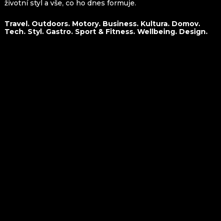
životní styl a vše, co ho dnes formuje.
Travel. Outdoors. Motory. Business. Kultura. Domov.
Tech. Styl. Gastro. Sport & Fitness. Wellbeing. Design.
O nás
Travel
Kontakt
Outdoors
Spolupráce
Motory
Business
Kultura
Domov
Tech
Styl
Gastro
Sport&Fitness
Wellbeing