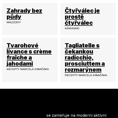
Zahrady bez
Čtyřválec je
půdy
prostě
čtyřválec
MALEDIVY
KAWASAKI
Tvarohové
Tagliatelle s
lívance s crème
čekankou
fraîche a
radicchio,
jahodami
prosciuttem a
rozmarýnem
RECEPTY MARCELA IHNAČÁKA
RECEPTY MARCELA IHNAČÁKA
VROOMAGAZINE.com
se zaměřuje na moderní aktivní