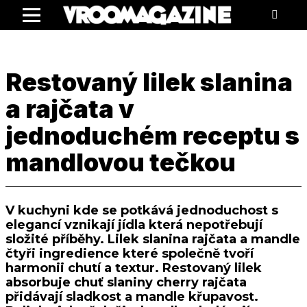
Menu
Restovaný lilek slanina
a rajčata v
jednoduchém receptu s
mandlovou tečkou
V kuchyni kde se potkává jednoduchost s
elegancí vznikají jídla která nepotřebují
složité příběhy. Lilek slanina rajčata a mandle
čtyři ingredience které společně tvoří
harmonii chutí a textur. Restovaný lilek
absorbuje chuť slaniny cherry rajčata
přidávají sladkost a mandle křupavost.