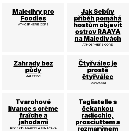
Maledivy pro
Jak Sebův
Foodies
příběh pomáhá
hostům objevit
ATMOSPHERE CORE
ostrov RAAYA
na Maledivách
ATMOSPHERE CORE
Zahrady bez
Čtyřválec je
půdy
prostě
čtyřválec
MALEDIVY
KAWASAKI
Tvarohové
Tagliatelle s
lívance s crème
čekankou
fraîche a
radicchio,
jahodami
prosciuttem a
rozmarýnem
RECEPTY MARCELA IHNAČÁKA