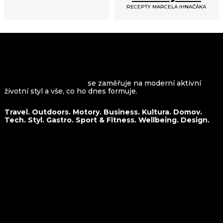
RECEPTY MARCELA IHNAČÁKA
VROOMAGAZINE.com
se zaměřuje na moderní aktivní
životní styl a vše, co ho dnes formuje.
Travel. Outdoors. Motory. Business. Kultura. Domov.
Tech. Styl. Gastro. Sport & Fitness. Wellbeing. Design.
O nás
Travel
Kontakt
Outdoors
Spolupráce
Motory
Business