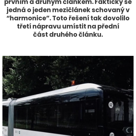
prvním a druhým článkem. Fakticky se
jedná o jeden mezičlánek schovaný v
“harmonice”. Toto řešení tak dovolilo
třetí nápravu umístit na přední
část druhého článku.