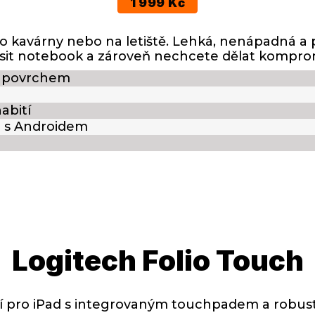
1 999 Kč
do kavárny nebo na letiště. Lehká, nenápadná a 
it notebook a zároveň nechcete dělat kompromis
 povrchem
abití
 i s Androidem
Logitech Folio Touch
í pro iPad s integrovaným touchpadem a robu