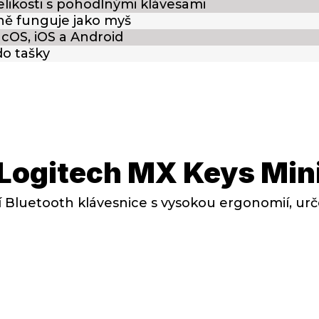
elikosti s pohodlnými klávesami
ě funguje jako myš
cOS, iOS a Android
do tašky
Logitech MX Keys Min
Bluetooth klávesnice s vysokou ergonomií, urče