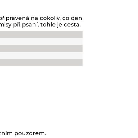
připravená na cokoliv, co den
y při psaní, tohle je cesta.
stním pouzdrem.