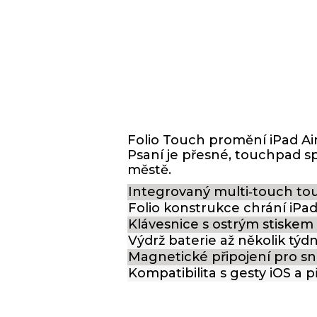
Folio Touch promění iPad Air
Psaní je přesné, touchpad sp
městě.
Integrovaný multi‑touch to
Folio konstrukce chrání iPad a
Klávesnice s ostrým stiskem
Výdrž baterie až několik týd
Magnetické připojení pro s
Kompatibilita s gesty iOS a 