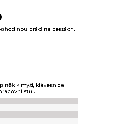
O
pohodlnou práci na cestách.
plněk k myši, klávesnice
pracovní stůl.