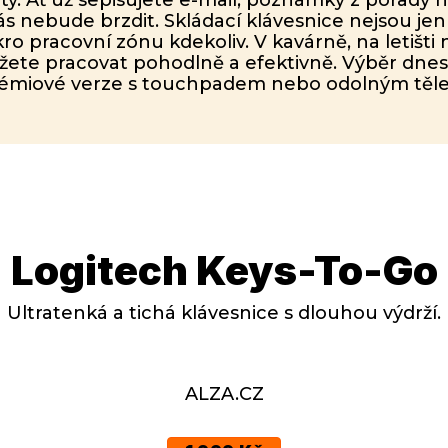
vás nebude brzdit. Skládací klávesnice nejsou j
ro pracovní zónu kdekoliv. V kavárně, na letišti n
žete pracovat pohodlně a efektivně. Výběr dnes
émiové verze s touchpadem nebo odolným těl
Logitech Keys-To-Go
Ultratenká a tichá klávesnice s dlouhou výdrží.
ALZA.CZ