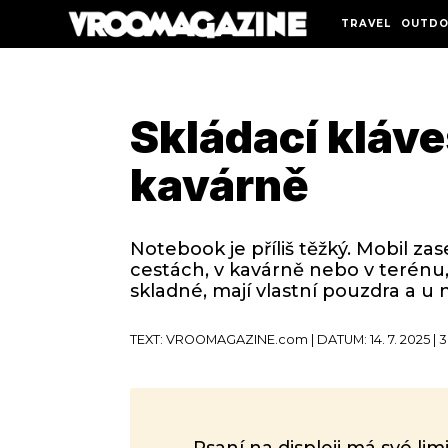
TRAVEL
OUTDO
Skládací kláve
kavárně
Notebook je příliš těžký. Mobil zas
cestách, v kavárně nebo v terénu
skladné, mají vlastní pouzdra a 
TEXT: VROOMAGAZINE.com | DATUM: 14. 7. 2025 | 
Psaní na displeji má své li