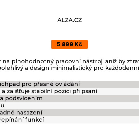
ALZA.CZ
5 899 Kč
 na plnohodnotný pracovní nástroj, aniž by ztrat
olehlivý a design minimalistický pro každodenní 
uchpad pro přesné ovládání
 zajišťuje stabilní pozici při psaní
 a podsvícením
nů
nadné nasazení
přepínání funkcí