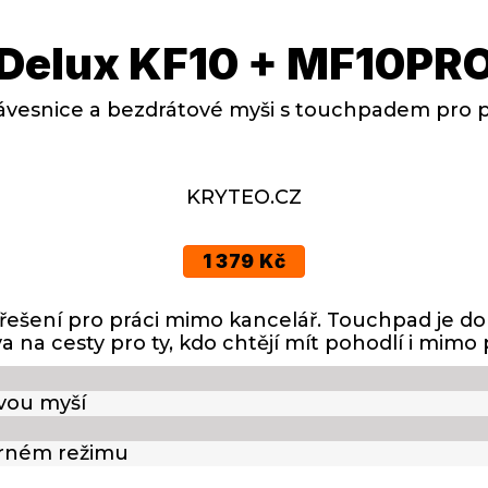
Delux KF10 + MF10PR
ávesnice a bezdrátové myši s touchpadem pro 
KRYTEO.CZ
1 379 Kč
ní řešení pro práci mimo kancelář. Touchpad je do
a na cesty pro ty, kdo chtějí mít pohodlí i mimo 
vou myší
orném režimu