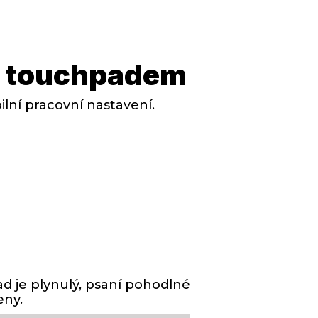
 s touchpadem
lní pracovní nastavení.
ad je plynulý, psaní pohodlné
eny.