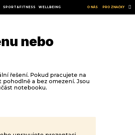
SPORT&FITNESS
WELLBEING
O NÁS
PRO ZNAČKY
rénu nebo
eální řešení. Pokud pracujete na
át pohodlně a bez omezení. Jsou
oučást notebooku.
 nebo upravujete prezentaci,