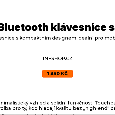
 Bluetooth klávesnice
vesnice s kompaktním designem ideální pro mobi
INFSHOP.CZ
1 450 KČ
imalistický vzhled a solidní funkčnost. Touchp
lba pro ty, kdo hledají kvalitu bez „high‑end“ c