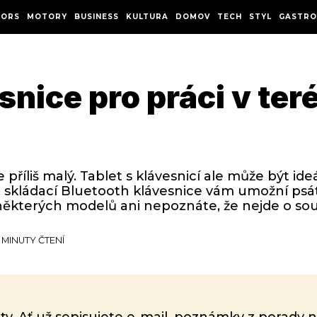
ORS
MOTORY
BUSINESS
KULTURA
DOMOV
TECH
STYL
GASTRO
snice pro práci v te
e příliš malý. Tablet s klávesnicí ale může být id
, skládací Bluetooth klávesnice vám umožní ps
u některých modelů ani nepoznáte, že nejde o s
3 MINUTY ČTENÍ
mity. Ať už sepisujete e-mail, poznámky z porady