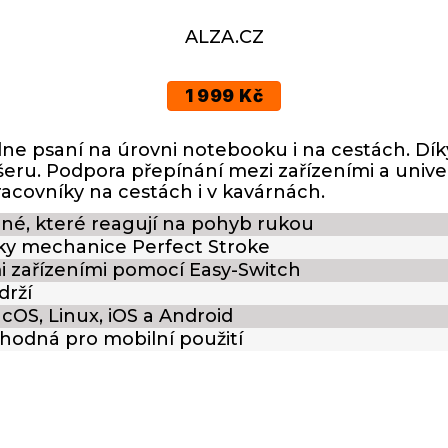
ALZA.CZ
1 999 Kč
ne psaní na úrovni notebooku i na cestách. Dík
šeru. Podpora přepínání mezi zařízeními a univerzá
acovníky na cestách i v kavárnách.
né, které reagují na pohyb rukou
 díky mechanice Perfect Stroke
i zařízeními pomocí Easy-Switch
drží
cOS, Linux, iOS a Android
hodná pro mobilní použití