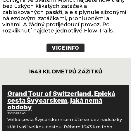
Corviglia ve Svatém Mořici. najdete flow traily
bez úzkých klikatých zatáček a
zablokovaných pasáží, ale s plynule sjízdnými
nájezdovými zatáčkami, prohlubněmi a
vlnami. A žádný protijedoucí provoz. Po
rozkliknutí najdete jednotlivé Flow Trails.
VÍCE INFO
1643 KILOMETRŮ ZÁŽITKŮ
Grand Tour of Switzerland. Epická
cesta Švýcarskem, jaká nemá
obdoby
ŠVÝCARSKO
Velká cesta Švýcarskem se může se bez nadsázky
stát i vaší velkou cestou. Během 1643 km toho