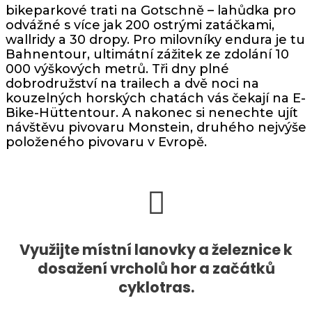
bikeparkové trati na
Gotschně
– lahůdka pro
odvážné s více jak 200 ostrými zatáčkami,
wallridy a 30 dropy. Pro milovníky endura je tu
Bahnentour, ultimátní zážitek ze zdolání 10
000 výškových metrů. Tři dny plné
dobrodružství na trailech a dvě noci na
kouzelných horských chatách vás čekají na
E-
Bike-Hüttentour
. A nakonec si nenechte ujít
návštěvu pivovaru Monstein, druhého nejvýše
položeného pivovaru v Evropě.
Využijte místní lanovky a železnice k
dosažení vrcholů hor a začátků
cyklotras.