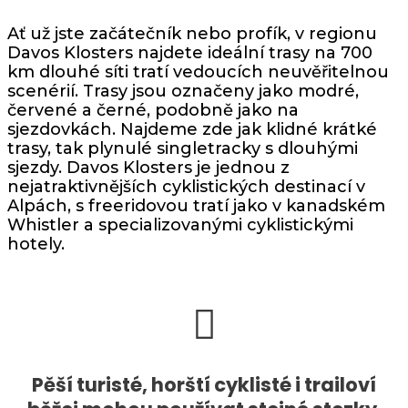
Ať už jste začátečník nebo profík, v regionu
Davos Klosters
najdete ideální trasy na 700
km dlouhé síti tratí vedoucích neuvěřitelnou
scenérií. Trasy jsou označeny jako modré,
červené a černé, podobně jako na
sjezdovkách. Najdeme zde jak klidné krátké
trasy, tak plynulé singletracky s dlouhými
sjezdy. Davos Klosters je jednou z
nejatraktivnějších cyklistických destinací v
Alpách, s freeridovou tratí jako v kanadském
Whistler a specializovanými cyklistickými
hotely.
Pěší turisté, horští cyklisté i trailoví