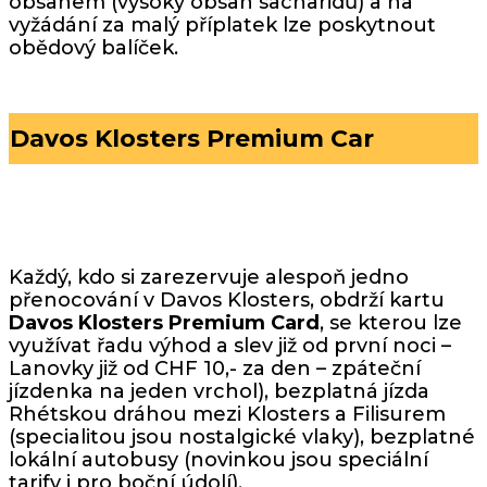
obsahem (vysoký obsah sacharidů) a na
vyžádání za malý příplatek lze poskytnout
obědový balíček.
Davos Klosters
Premium Car
Každý, kdo si zarezervuje alespoň jedno
přenocování v Davos Klosters, obdrží kartu
Davos Klosters Premium Card
, se kterou lze
využívat řadu výhod a slev již od první noci –
Lanovky již od CHF 10,- za den – zpáteční
jízdenka na jeden vrchol), bezplatná jízda
Rhétskou dráhou mezi Klosters a Filisurem
(specialitou jsou nostalgické vlaky), bezplatné
lokální autobusy (novinkou jsou speciální
tarify i pro boční údolí).