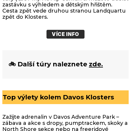
zastávku s výhledem a dětským hřištěm.
Cesta zpět vede druhou stranou Landquartu
zpět do Klosters.
VÍCE INFO
🚲 Další túry naleznete
zde.
Top výlety kolem Davos Klosters
Zažijte adrenalin v Davos Adventure Park –
zábava a akce s dropy, pumptrackem, skoky a
North Shore sekce nebo na freeridové