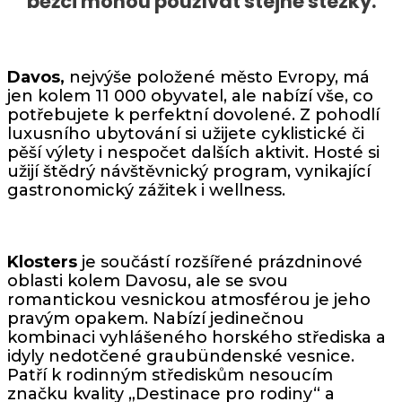
běžci mohou používat stejné stezky.
Davos,
nejvýše položené město Evropy, má
jen kolem 11 000 obyvatel, ale nabízí vše, co
potřebujete k perfektní dovolené. Z pohodlí
luxusního ubytování si užijete cyklistické či
pěší výlety i nespočet dalších aktivit. Hosté si
užijí štědrý návštěvnický program, vynikající
gastronomický zážitek i wellness.
Klosters
je součástí rozšířené prázdninové
oblasti kolem Davosu, ale se svou
romantickou vesnickou atmosférou je jeho
pravým opakem. Nabízí jedinečnou
kombinaci vyhlášeného horského střediska a
idyly nedotčené graubündenské vesnice.
Patří k rodinným střediskům nesoucím
značku kvality „Destinace pro rodiny“ a