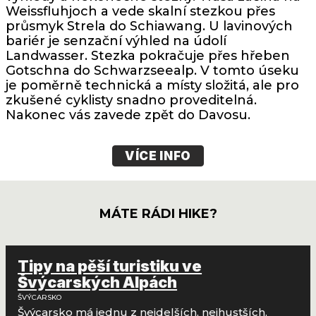
Weissfluhjoch a vede skalní stezkou přes
průsmyk Strela do Schiawang. U lavinových
bariér je senzační výhled na údolí
Landwasser. Stezka pokračuje přes hřeben
Gotschna do Schwarzseealp. V tomto úseku
je poměrně technická a místy složitá, ale pro
zkušené cyklisty snadno proveditelná.
Nakonec vás zavede zpět do Davosu.
VÍCE INFO
MÁTE RÁDI HIKE?
Tipy na pěší turistiku ve
Švýcarských Alpách
ŠVÝCARSKO
Švýcarsko má jednu z nejdelších, nejhustších,