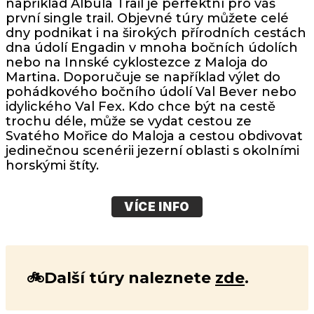
například
Albula Trail
je perfektní pro váš
první single trail. Objevné túry můžete celé
dny podnikat i na širokých přírodních cestách
dna údolí Engadin v mnoha bočních údolích
nebo na Innské cyklostezce z Maloja do
Martina. Doporučuje se například výlet do
pohádkového bočního údolí Val Bever nebo
idylického Val Fex. Kdo chce být na cestě
trochu déle, může se vydat cestou ze
Svatého Mořice do Maloja a cestou obdivovat
jedinečnou scenérii jezerní oblasti s okolními
horskými štíty.
VÍCE INFO
🚲Další túry naleznete
zde
.