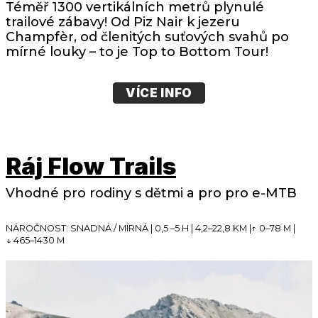
Téměř 1300 vertikálních metrů plynulé
trailové zábavy! Od Piz Nair k jezeru
Champfèr, od členitých suťových svahů po
mírné louky – to je Top to Bottom Tour!
VÍCE INFO
Ráj Flow Trails
Vhodné pro rodiny s dětmi a pro pro e-MTB
NÁROČNOST: SNADNÁ / MÍRNÁ | 0,5 –5 H | 4,2–22,8 KM |↑ 0–78 M |
↓ 465–1430 M