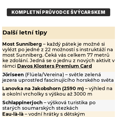
KOMPLETNÍ PRŮVODCE ŠVÝCARSKEM
Další letní tipy
Most Sunniberg
– každý pátek je možné si
vylézt po jedné z 22 možností s instruktáží na
most Sunniberg. Čeká vás celkem 77 metrů
ke zdolání. Jedná se o jednu z nových aktivit v
rámci
Davos Klosters Premium Card
Jöriseen
(Flüela/Vereina) – světle zelená
jezera uprostřed fascinujícího horského světa
Lanovka na Jakobshorn (2590 m)
– výhled na
a okolní vrcholky s výškou až 3000 m
Schlappinerjoch
– výšková turistika po
starých soumarských stezkách
Eau-là-là
– vodní hrátky s dětským