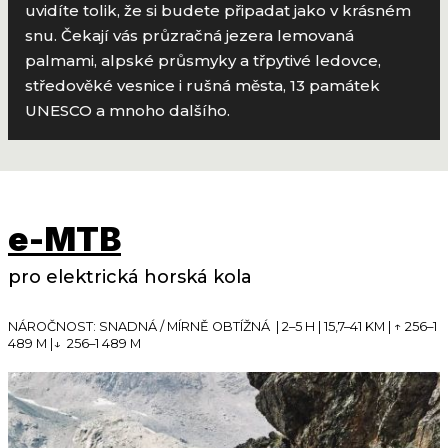
uvidíte tolik, že si budete připadat jako v krásném
snu. Čekají vás průzračná jezera lemovaná
palmami, alpské průsmyky a třpytivé ledovce,
středověké vesnice i rušná města, 13 památek
UNESCO a mnoho dalšího.
e-MTB
pro elektrická horská kola
NÁROČNOST: SNADNÁ / MÍRNĚ OBTÍŽNÁ | 2–5 H | 15,7–41 KM | ­↑ 256–1
489 M |↓ 256–1 489 M