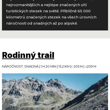
nejrozmanitějších a nejlépe značených sítí
turistických stezek na světě. Přibližně 65 000
kilometrů značených stezek na všech úrovních
náročnosti od snadných až po alpské.
Rodinný trail
NÁROČNOST: SNADNÁ | 1 H 20 MIN | 13,2 KM |↑ 205 M | ↓209 M