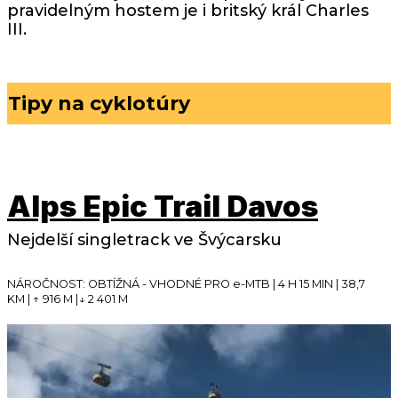
pravidelným hostem je i britský král Charles
III.
Tipy na cyklotúry
Alps Epic Trail Davos
Nejdelší singletrack ve Švýcarsku
NÁROČNOST: OBTÍŽNÁ - VHODNÉ PRO e-MTB | 4 H 15 MIN | 38,7
KM | ↑ ­916 M |↓ 2 401 M