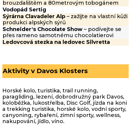
brouzdalištěm a 80metrovým tobogánem
Vodopád Sertig
Sýrárna Clavadeler Alp
– zažijte na vlastní kůži
produkci alpských sýrů
Schneider‘s Chocolate Show
– podívejte se
přes rameno samotnému chocolatierovi
Ledovcová stezka na ledovec
Silvretta
Aktivity v Davos Klosters
Horské kolo, turistika, trail running,
paragliding, lezení, dobrodružný park Davos,
koloběžka, lukostřelba, Disc Golf, jízda na koni
a trekking turistika, horské kolo, vodní sporty,
canyoning, rybaření, zimní sporty, wellness,
nakupování, jídlo, víno.