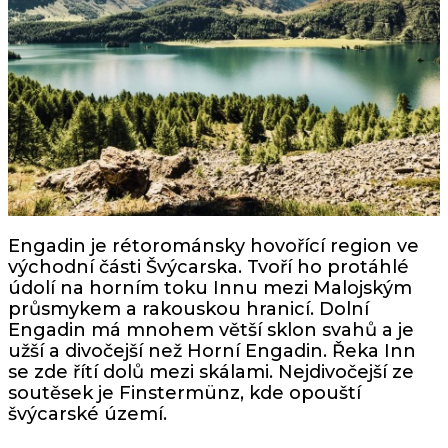
Engadin je rétorománsky hovořící region ve
východní části Švýcarska. Tvoří ho protáhlé
údolí na horním toku Innu mezi Malojským
průsmykem a rakouskou hranicí. Dolní
Engadin má mnohem větší sklon svahů a je
užší a divočejší než Horní Engadin. Řeka Inn
se zde řítí dolů mezi skálami. Nejdivočejší ze
soutěsek je Finstermünz, kde opouští
švýcarské území.