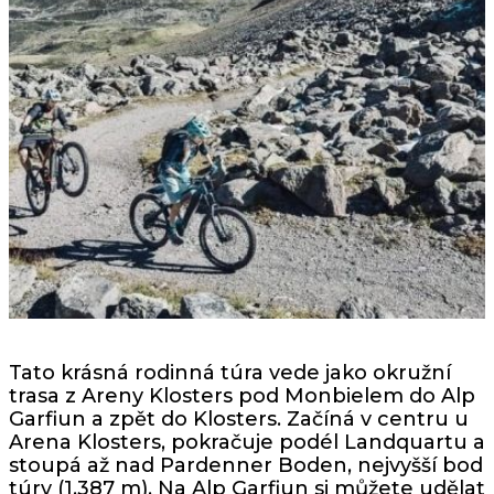
Tato krásná rodinná túra vede jako okružní
trasa z Areny Klosters pod Monbielem do Alp
Garfiun a zpět do Klosters. Začíná v centru u
Arena Klosters, pokračuje podél Landquartu a
stoupá až nad Pardenner Boden, nejvyšší bod
túry (1,387 m). Na Alp Garfiun si můžete udělat