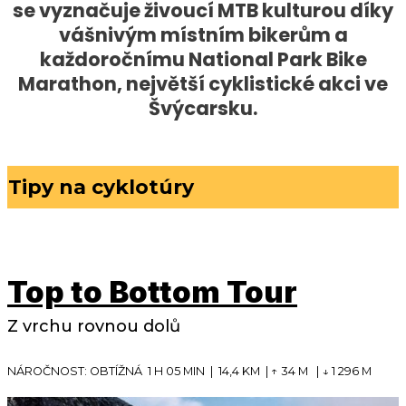
se vyznačuje živoucí MTB kulturou díky
vášnivým místním bikerům a
každoročnímu National Park Bike
Marathon, největší cyklistické akci ve
Švýcarsku.
Tipy na cyklotúry
Top to Bottom Tour
Z vrchu rovnou dolů
NÁROČNOST: OBTÍŽNÁ 1 H 05 MIN | 14,4 KM | ↑ 34 M | ↓ 1 296 M