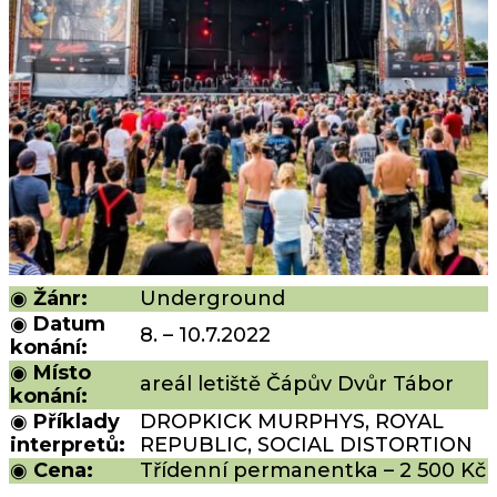
◉
Žánr:
Underground
◉
Datum
8. – 10.7.2022
konání:
◉
Místo
areál letiště Čápův Dvůr Tábor
konání:
◉
Příklady
DROPKICK MURPHYS, ROYAL
interpretů:
REPUBLIC, SOCIAL DISTORTION
◉
Cena:
Třídenní permanentka – 2 500 Kč