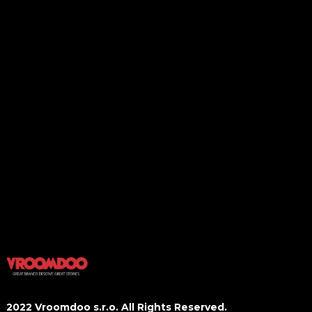
O nás
Travel
Kontakt
Outdoors
Spolupráce
Motory
Business
Kultura
Domov
Tech
Styl
Gastro
Sport&Fitness
Wellbeing
2022 Vroomdoo s.r.o. All Rights Reserved.