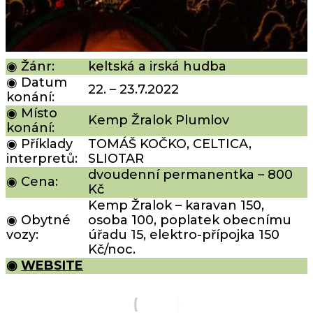
◉ Žánr:
keltská a irská hudba
◉ Datum
22. – 23.7.2022
konání:
◉ Místo
Kemp Žralok Plumlov
konání:
◉ Příklady
TOMÁŠ KOČKO, CELTICA,
interpretů:
SLIOTAR
dvoudenní permanentka – 800
◉ Cena:
Kč
Kemp Žralok – karavan 150,
◉ Obytné
osoba 100, poplatek obecnímu
vozy:
úřadu 15, elektro-přípojka 150
Kč/noc.
◉
WEBSITE