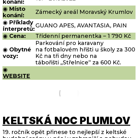
konání:
◉
Místo
Zámecký areál Moravský Krumlov
konání:
◉
Příklady
GUANO APES, AVANTASIA, PAIN
interpretů:
◉
Cena:
Třídenní permanentka – 1 790 Kč
Parkování pro karavany
◉
Obytné
na fotbalovém hřišti u školy za 300
vozy:
Kč na tři dny nebo na
tábořišti „Střelnice“ za 600 Kč.
◉
WEBSITE
KELTSKÁ NOC PLUMLOV
19. ročník opět přinese to nejlepší z keltské