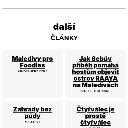
další
ČLÁNKY
Maledivy pro
Jak Sebův
Foodies
příběh pomáhá
hostům objevit
ATMOSPHERE CORE
ostrov RAAYA
na Maledivách
ATMOSPHERE CORE
Zahrady bez
Čtyřválec je
půdy
prostě
čtyřválec
MALEDIVY