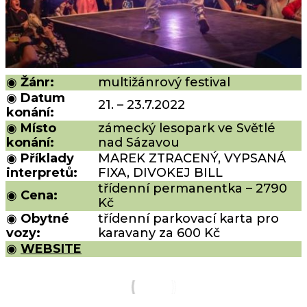
◉
Žánr:
multižánrový festival
◉
Datum
21. – 23.7.2022
konání:
◉
Místo
zámecký lesopark ve Světlé
konání:
nad Sázavou
◉
Příklady
MAREK ZTRACENÝ, VYPSANÁ
interpretů:
FIXA, DIVOKEJ BILL
třídenní permanentka – 2790
◉
Cena:
Kč
◉
Obytné
třídenní parkovací karta pro
vozy:
karavany za 600 Kč
◉
WEBSITE