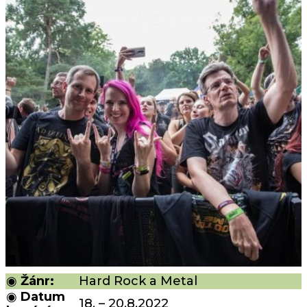
◉
Žánr:
Hard Rock a Metal
◉
Datum
18. – 20.8.2022