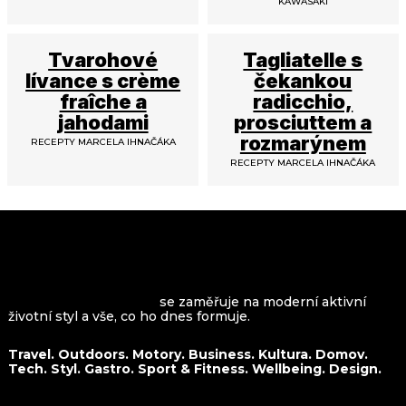
KAWASAKI
Tvarohové
Tagliatelle s
lívance s crème
čekankou
fraîche a
radicchio,
jahodami
prosciuttem a
rozmarýnem
RECEPTY MARCELA IHNAČÁKA
RECEPTY MARCELA IHNAČÁKA
VROOMAGAZINE.com
se zaměřuje na moderní aktivní
životní styl a vše, co ho dnes formuje.
Travel. Outdoors. Motory. Business. Kultura. Domov.
Tech. Styl. Gastro. Sport & Fitness. Wellbeing. Design.