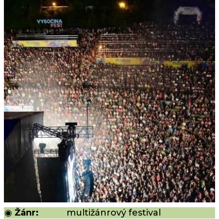
◉
Žánr:
multižánrový festival