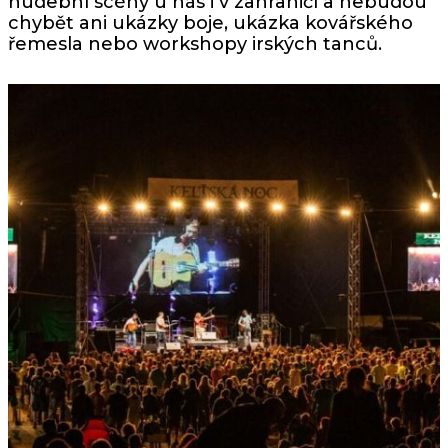
hudební scény u nás i v zahraničí a nebudou
chybět ani ukázky boje, ukázka kovářského
řemesla nebo workshopy irských tanců.