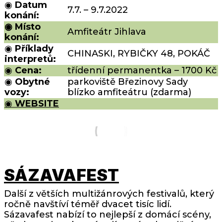
◉
Datum
7.7. – 9.7.2022
konání:
◉ Místo
Amfiteátr Jihlava
konání:
◉
Příklady
CHINASKI, RYBIČKY 48, POKÁČ
interpretů:
◉
Cena:
třídenní permanentka – 1700 Kč
◉
Obytné
parkoviště Březinovy Sady
vozy:
blízko amfiteátru (zdarma)
◉
WEBSITE
SÁZAVAFEST
Další z větších multižánrových festivalů, který
ročně navštíví téměř dvacet tisíc lidí.
Sázavafest nabízí to nejlepší z domácí scény,