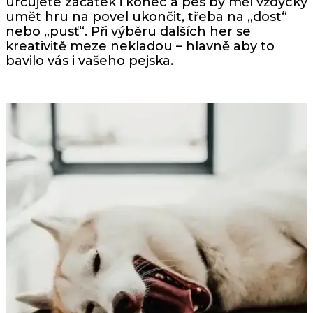
určujete začátek i konec a pes by měl vždycky
umět hru na povel ukončit, třeba na „dost“
nebo „pusť“. Při výběru dalších her se
kreativitě meze nekladou – hlavně aby to
bavilo vás i vašeho pejska.