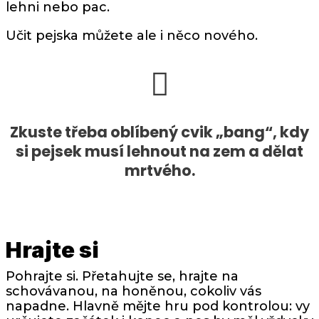
lehni nebo pac.
Učit pejska můžete ale i něco nového.
Zkuste třeba oblíbený cvik „bang“, kdy
si pejsek musí lehnout na zem a dělat
mrtvého.
Hrajte si
Pohrajte si. Přetahujte se, hrajte na
schovávanou, na honěnou, cokoliv vás
napadne. Hlavně mějte hru pod kontrolou: vy