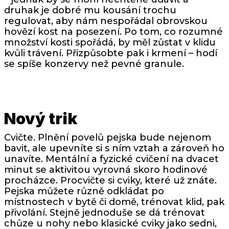
druhak je dobré mu kousání trochu
regulovat, aby nám nespořádal obrovskou
hovězí kost na posezení. Po tom, co rozumné
množství kosti spořádá, by měl zůstat v klidu
kvůli trávení. Přizpůsobte pak i krmení – hodí
se spíše konzervy než pevné granule.
Nový trik
Cvičte. Plnění povelů pejska bude nejenom
bavit, ale upevníte si s ním vztah a zároveň ho
unavíte. Mentální a fyzické cvičení na dvacet
minut se aktivitou vyrovná skoro hodinové
procházce. Procvičte si cviky, které už znáte.
Pejska můžete různě odkládat po
místnostech v bytě či domě, trénovat klid, pak
přivolání. Stejně jednoduše se dá trénovat
chůze u nohy nebo klasické cviky jako sedni,