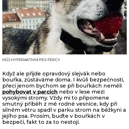
MŮJ HYPERAKTIVNÍ PES PERCY
Když ale přijde opravdový slejvák nebo
bouřka, zůstáváme doma. I kvůli bezpečnosti,
přeci jenom bychom se při bouřkách neměli
pohybovat v parcích
nebo v lese mezi
vysokými stromy. Vždy mi to připomene
smutný příběh z mé rodné vesnice, kdy při
silném větru spadl v parku strom na běžkyni a
jejího psa. Prosím, buďte v bouřkách v
bezpečí, fakt to za to nestojí.