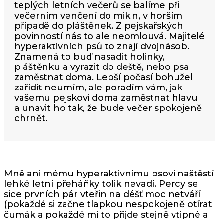
teplých letních večerů se balíme při
večerním venčení do mikin, v horším
případě do pláštěnek. Z pejskařských
povinností nás to ale neomlouvá. Majitelé
hyperaktivních psů to znají dvojnásob.
Znamená to buď nasadit holinky,
pláštěnku a vyrazit do deště, nebo psa
zaměstnat doma. Lepší počasí bohužel
zařídit neumím, ale poradím vám, jak
vašemu pejskovi doma zaměstnat hlavu
a unavit ho tak, že bude večer spokojeně
chrnět.
Mně ani mému hyperaktivnímu psovi naštěstí
lehké letní přeháňky tolik nevadí. Percy se
sice prvních pár vteřin na déšť moc netváří
(pokaždé si začne tlapkou nespokojeně otírat
čumák a pokaždé mi to přijde stejně vtipné a