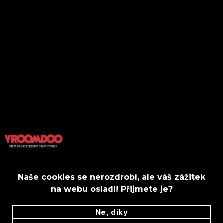
Kontakt
Outdoors
Spolupráce
Motory
Business
Kultura
Domov
Tech
Styl
Gastro
Sport&Fitness
Wellbeing
2022 Vroomdoo s.r.o. All Rights Reserved.
Naše cookies se nerozdrobí, ale váš zážitek
na webu osladí! Přijmete je?
Ne, díky
Obchodní podmínky
Ochrana osobních údajů