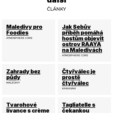
ČLÁNKY
Maledivy pro
Jak Sebův
Foodies
příběh pomáhá
hostům objevit
ATMOSPHERE CORE
ostrov RAAYA
na Maledivách
ATMOSPHERE CORE
Zahrady bez
Čtyřválec je
půdy
prostě
čtyřválec
MALEDIVY
KAWASAKI
Tvarohové
Tagliatelle s
lívance s crème
čekankou