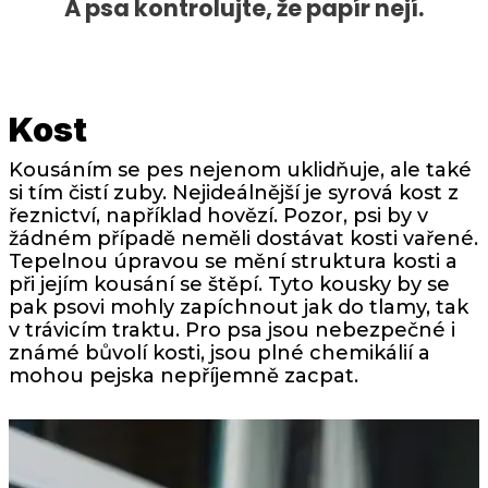
A psa kontrolujte, že papír nejí.
Kost
Kousáním se pes nejenom uklidňuje, ale také
si tím čistí zuby. Nejideálnější je syrová kost z
řeznictví, například hovězí. Pozor, psi by v
žádném případě neměli dostávat kosti vařené.
Tepelnou úpravou se mění struktura kosti a
při jejím kousání se štěpí. Tyto kousky by se
pak psovi mohly zapíchnout jak do tlamy, tak
v trávicím traktu. Pro psa jsou nebezpečné i
známé bůvolí kosti, jsou plné chemikálií a
mohou pejska nepříjemně zacpat.