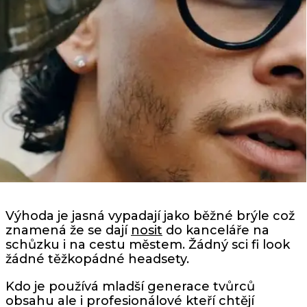
Výhoda je jasná vypadají jako běžné brýle což
znamená že se dají
nosit
do kanceláře na
schůzku i na cestu městem. Žádný sci fi look
žádné těžkopádné headsety.
Kdo je používá mladší generace tvůrců
obsahu ale i profesionálové kteří chtějí