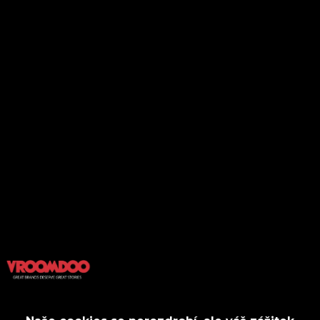
O nás
Travel
Kontakt
Outdoors
Spolupráce
Motory
Business
Kultura
Domov
Tech
Styl
Gastro
Sport&Fitness
Wellbeing
2022 Vroomdoo s.r.o. All Rights Reserved.