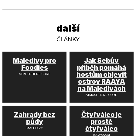
další
ČLÁNKY
Maledivy pro
Jak Sebův
Foodies
příběh pomáhá
hostům objevit
ATMOSPHERE CORE
ostrov RAAYA
na Maledivách
ATMOSPHERE CORE
Zahrady bez
Čtyřválec je
půdy
prostě
čtyřválec
MALEDIVY
KAWASAKI