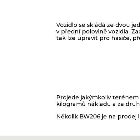
Vozidlo se skládá ze dvou je
v přední polovině vozidla. Z
tak lze upravit pro hasiče, p
Projede jakýmkoliv terénem a
kilogramů nákladu a za druho
Několik BW206 je na prodej i