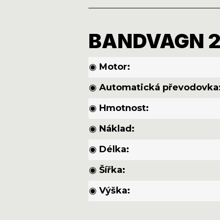
BANDVAGN 
◉
Motor:
◉
Automatická převodovka
◉
Hmotnost:
◉
Náklad:
◉
Délka:
◉
Šířka:
◉
Výška: