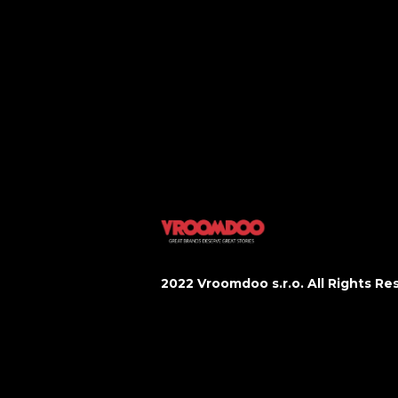
Spolupráce
Motory
Business
Kultura
Domov
Tech
Styl
Gastro
Sport&Fitn
Wellbeing
2022 Vroomdoo s.r.o. All Rights Re
Obchodní podmínky
Ochrana os