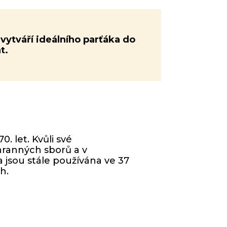
vytváří ideálního parťáka do
t.
 let. Kvůli své
chranných sborů a v
a jsou stále používána ve 37
h.