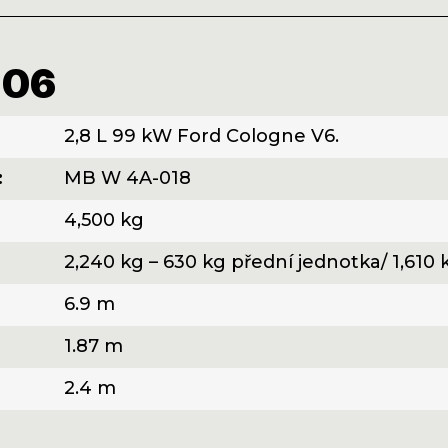
206
2,8 L 99 kW Ford Cologne V6.
:
MB W 4A-018
4,500 kg
2,240 kg – 630 kg přední jednotka/ 1,610
6.9 m
1.87 m
2.4 m