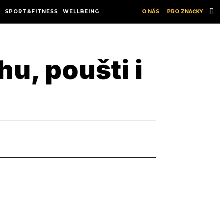
SPORT&FITNESS
WELLBEING
O NÁS
PRO ZNAČKY
u, poušti i