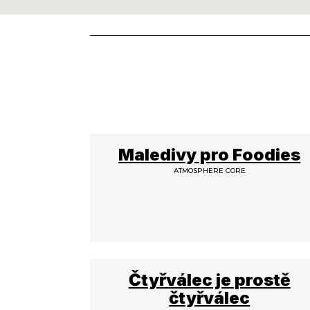
Maledivy pro Foodies
ATMOSPHERE CORE
Čtyřválec je prostě
čtyřválec