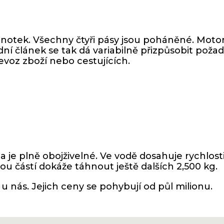
dnotek. Všechny čtyři pásy jsou poháněné. Motor
adní článek se tak dá variabilně přizpůsobit po
řevoz zboží nebo cestujících.
 je plně obojživelné. Ve vodě dosahuje rychlost
u částí dokáže táhnout ještě dalších 2,500 kg.
 u nás. Jejich ceny se pohybují od půl milionu.