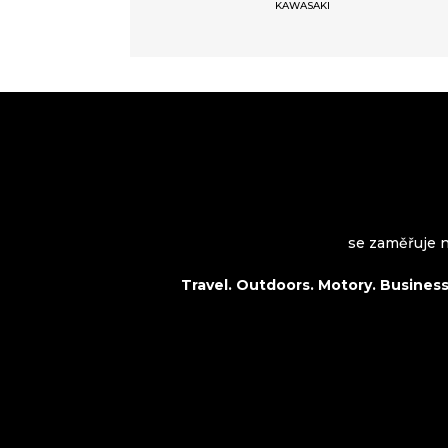
KAWASAKI
VROOMAGAZINE.com
se zaměřuje na
Travel. Outdoors. Motory. Business.
O nás
Travel
Kontakt
Outdoors