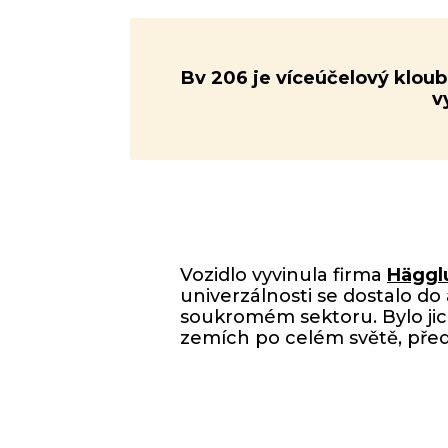
Bv 206 je víceúčelový kloub
v
Vozidlo vyvinula firma
Häggl
univerzálnosti se dostalo do
soukromém sektoru. Bylo jich
zemích po celém světě, před