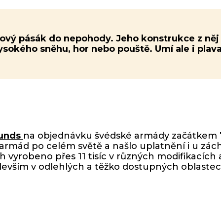
ový pásák do nepohody. Jeho konstrukce z něj 
ysokého sněhu, hor nebo pouště. Umí ale i plava
unds
na objednávku švédské armády začátkem 70.
 armád po celém světě a našlo uplatnění i u zá
 vyrobeno přes 11 tisíc v různých modifikacích 
evším v odlehlých a těžko dostupných oblastec