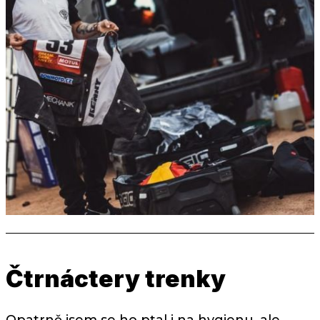
Čtrnáctery trenky
Opatrně jsem se ho ptal i na hygienu, ale