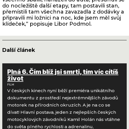
do nocležiště další etapy, tam postavili stan,
přemístili tam všechna zavazadla z dodávky a
připravili mi ložnici na noc, kde jsem měl svůj
klídeček,“ popisuje Libor Podmol.
Další článek
Plná 6. Čím blíž jsi smrti, tím víc cítíš
život
FILM
V českých kinech nyní běží premiéra unikátního
dokumentu z prostředí nejextrémnějších závodů
motorek na přírodních okruzích. A je na co se
dívat! Hlavní postava, jeden z nejlepších českých
motocyklových závodníků Kamil Holán nás vtáhne
do světa plného rychlosti a adrenalinu,