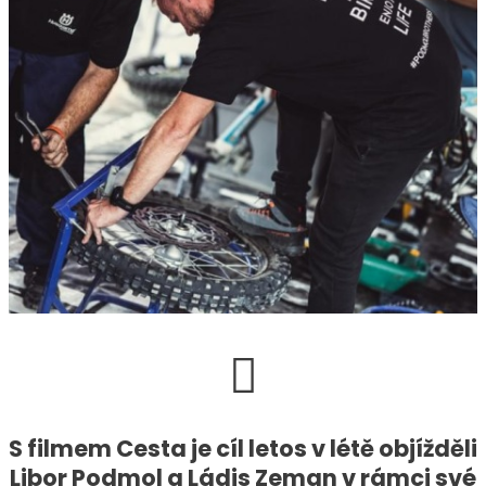
S filmem Cesta je cíl letos v létě objížděli
Libor Podmol a Ládis Zeman v rámci své