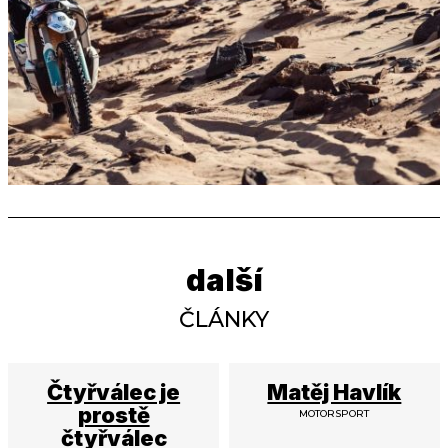
další
ČLÁNKY
Čtyřválec je
Matěj Havlík
prostě
MOTORSPORT
čtyřválec