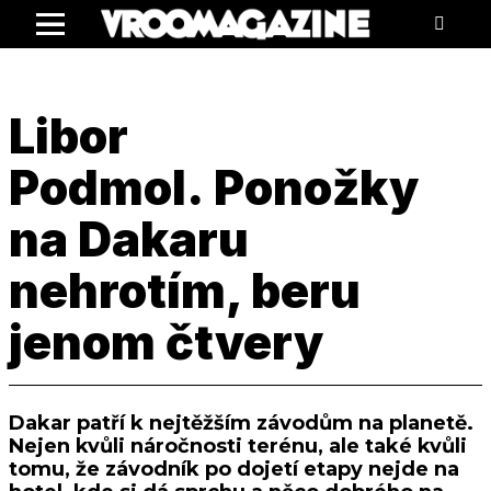
Menu
Libor
Podmol. Ponožky
na Dakaru
nehrotím, beru
jenom čtvery
Dakar patří k nejtěžším závodům na planetě.
Nejen kvůli náročnosti terénu, ale také kvůli
tomu, že závodník po dojetí etapy nejde na