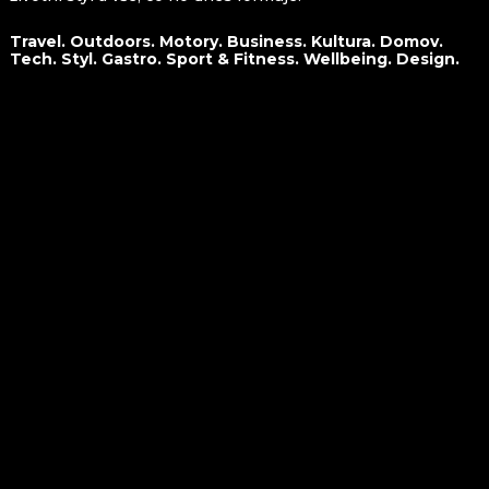
Travel. Outdoors. Motory. Business. Kultura. Domov.
Tech. Styl. Gastro. Sport & Fitness. Wellbeing. Design.
O nás
Travel
Kontakt
Outdoors
Spolupráce
Motory
Business
Kultura
Domov
Tech
Styl
Gastro
Sport&Fitness
Wellbeing