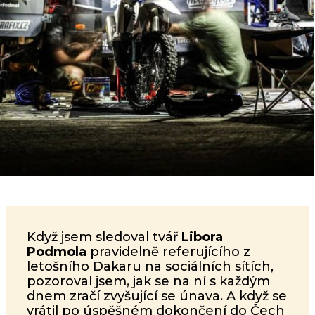
Když jsem sledoval tvář
Libora
Podmola
pravidelně referujícího z
letošního Dakaru na sociálních sítích,
pozoroval jsem, jak se na ní s každým
dnem zračí zvyšující se únava. A když se
vrátil po úspěšném dokončení do Čech