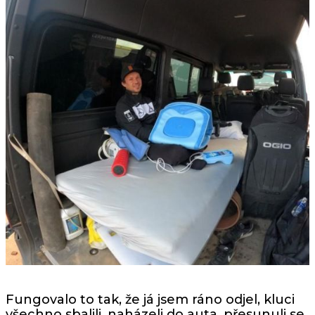
Fungovalo to tak, že já jsem ráno odjel, kluci
všechno sbalili, naházeli do auta, přesunuli se