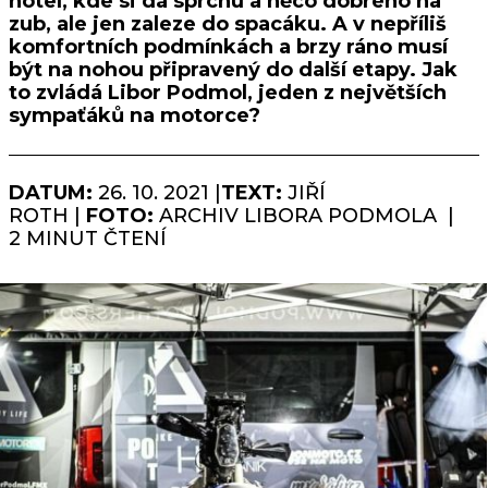
hotel, kde si dá sprchu a něco dobrého na
zub, ale jen zaleze do spacáku. A v nepříliš
komfortních podmínkách a brzy ráno musí
být na nohou připravený do další etapy. Jak
to zvládá Libor Podmol, jeden z největších
sympaťáků na motorce?
DATUM:
26. 10. 2021 |
TEXT:
JIŘÍ
ROTH |
FOTO:
ARCHIV LIBORA PODMOLA |
2 MINUT ČTENÍ