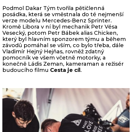
Podmol Dakar Tým tvořila pětičlenná
posádka, která se vměstnala do té nejmenší
verze modelu Mercedes-Benz Sprinter.
Kromě Libora v ní byl mechanik Petr Vésa
Vesecký, potom Petr Bábek alias Chicken,
který byl hlavním sponzorem týmu a během
závodů pomáhal se vším, co bylo třeba, dále
Vladimír Hejný Hejňas, rovněž zdatný
pomocník ve všem včetně motorky, a
konečně Ládis Zeman, kameraman a režisér
budoucího filmu
Cesta je cíl
.