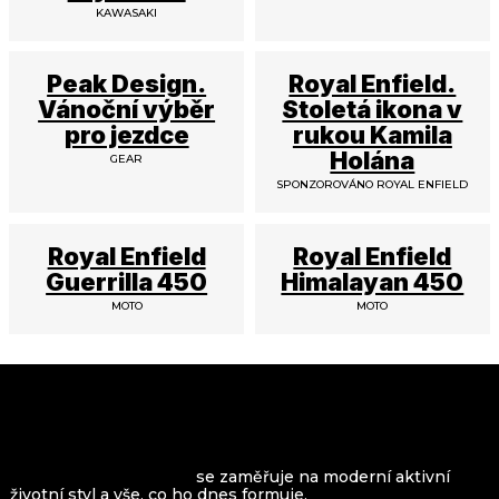
KAWASAKI
Peak Design.
Royal Enfield.
Vánoční výběr
Stoletá ikona v
pro jezdce
rukou Kamila
Holána
GEAR
SPONZOROVÁNO ROYAL ENFIELD
Royal Enfield
Royal Enfield
Guerrilla 450
Himalayan 450
MOTO
MOTO
VROOMAGAZINE.com
se zaměřuje na moderní aktivní
životní styl a vše, co ho dnes formuje.