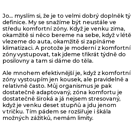
Jo… myslím si, že je to velmi dobrý doplněk tý
definice. My se snažíme být neustále ve
středu komfortní zóny. Když je venku zima,
okamžitě si něco bereme na sebe, když v létě
vlezeme do auta, okamžitě si zapínáme
klimatizaci. A protože je moderní z komfortní
zóny vystupovat, tak jdeme třikrát týdně do
posilovny a tam si dáme do těla.
Ale mnohem efektivnější je, když z komfortní
zóny vystoupím jen kousek, ale pravidelně a
relativně často. Můj organismus je pak
dostatečně adaptovaný, zóna komfortu je
dostatečně široká a já nejsem stresovaný,
když je venku deset stupňů a jdu jenom
v tričku. Tím pádem se rozšiřuje i škála
možných zážitků, nemám limity.