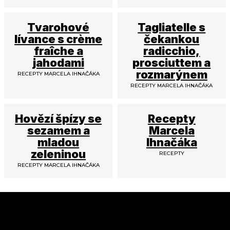
Tvarohové
Tagliatelle s
lívance s crème
čekankou
fraîche a
radicchio,
jahodami
prosciuttem a
rozmarýnem
RECEPTY MARCELA IHNAČÁKA
RECEPTY MARCELA IHNAČÁKA
Hovězí špízy se
Recepty
sezamem a
Marcela
mladou
Ihnačáka
zeleninou
RECEPTY
RECEPTY MARCELA IHNAČÁKA