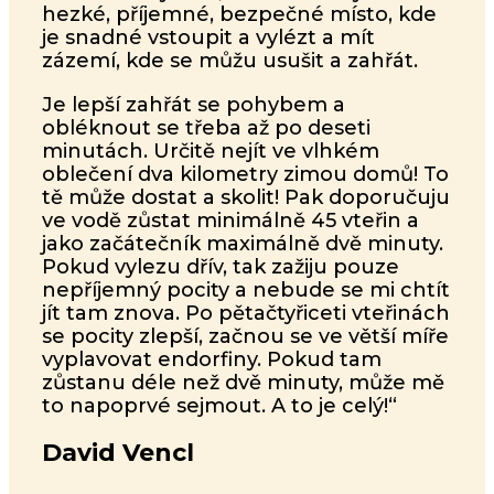
hezké, příjemné, bezpečné místo, kde
je snadné vstoupit a vylézt a mít
zázemí, kde se můžu usušit a zahřát.
Je lepší zahřát se pohybem a
obléknout se třeba až po deseti
minutách. Určitě nejít ve vlhkém
oblečení dva kilometry zimou domů! To
tě může dostat a skolit! Pak doporučuju
ve vodě zůstat minimálně 45 vteřin a
jako začátečník maximálně dvě minuty.
Pokud vylezu dřív, tak zažiju pouze
nepříjemný pocity a nebude se mi chtít
jít tam znova. Po pětačtyřiceti vteřinách
se pocity zlepší, začnou se ve větší míře
vyplavovat endorfiny. Pokud tam
zůstanu déle než dvě minuty, může mě
to napoprvé sejmout. A to je celý!“
David Vencl