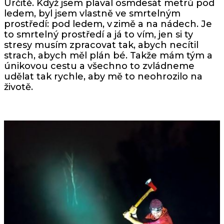
Určitě. Když jsem plaval osmdesát metrů pod
ledem, byl jsem vlastně ve smrtelným
prostředí: pod ledem, v zimě a na nádech. Je
to smrtelný prostředí a já to vím, jen si ty
stresy musím zpracovat tak, abych necítil
strach, abych měl plán bé. Takže mám tým a
únikovou cestu a všechno to zvládneme
udělat tak rychle, aby mě to neohrozilo na
životě.