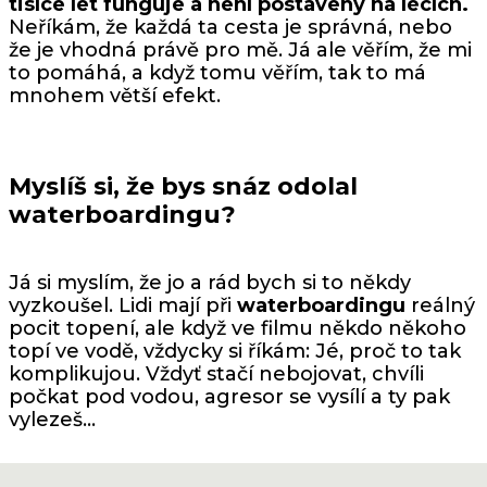
tisíce let funguje a není postavený na lécích.
Neříkám, že každá ta cesta je správná, nebo
že je vhodná právě pro mě. Já ale věřím, že mi
to pomáhá, a když tomu věřím, tak to má
mnohem větší efekt.
Myslíš si, že bys snáz odolal
waterboardingu?
Já si myslím, že jo a rád bych si to někdy
vyzkoušel. Lidi mají při
waterboardingu
reálný
pocit topení, ale když ve filmu někdo někoho
topí ve vodě, vždycky si říkám: Jé, proč to tak
komplikujou. Vždyť stačí nebojovat, chvíli
počkat pod vodou, agresor se vysílí a ty pak
vylezeš…