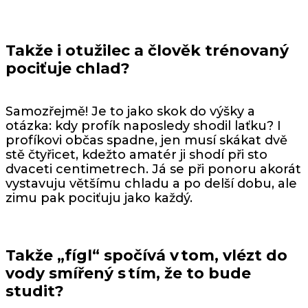
Takže i otužilec a člověk trénovaný
pociťuje chlad?
Samozřejmě! Je to jako skok do výšky a
otázka: kdy profík naposledy shodil laťku? I
profíkovi občas spadne, jen musí skákat dvě
stě čtyřicet, kdežto amatér ji shodí při sto
dvaceti centimetrech. Já se při ponoru akorát
vystavuju většímu chladu a po delší dobu, ale
zimu pak pociťuju jako každý.
Takže „fígl“ spočívá v tom, vlézt do
vody smířený s tím, že to bude
studit?