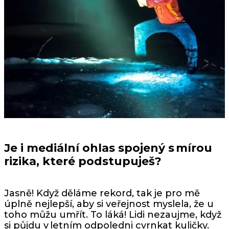
Je i mediální ohlas spojený s mírou
rizika, které podstupuješ?
Jasně! Když děláme rekord, tak je pro mě
úplně nejlepší, aby si veřejnost myslela, že u
toho můžu umřít. To láká! Lidi nezaujme, když
si půjdu v letním odpoledni cvrnkat kuličky.