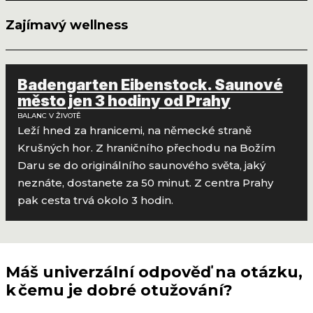
Zajímavý wellness
Badengarten Eibenstock. Saunové
město jen 3 hodiny od Prahy
BALANC V ŽIVOTĚ
Leží hned za hranicemi, na německé straně
Krušných hor. Z hraničního přechodu na Božím
Daru se do originálního saunového světa, jaký
neznáte, dostanete za 50 minut. Z centra Prahy
pak cesta trvá okolo 3 hodin.
Máš univerzální odpověď na otázku,
k čemu je dobré otužování?