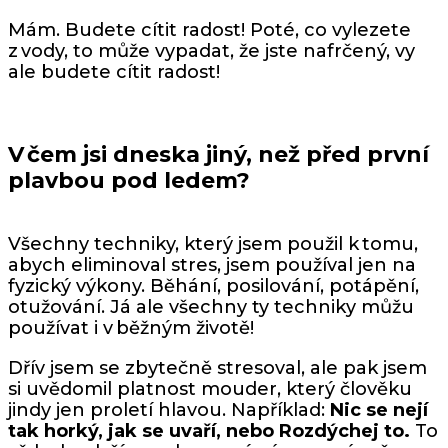
Mám. Budete cítit radost! Poté, co vylezete
z vody, to může vypadat, že jste nafrčený, vy
ale budete cítit radost!
V čem jsi dneska jiný, než před první
plavbou pod ledem?
Všechny techniky, který jsem použil k tomu,
abych eliminoval stres, jsem používal jen na
fyzický výkony. Běhání, posilování, potápění,
otužování. Já ale všechny ty techniky můžu
používat i v běžným životě!
Dřív jsem se zbytečně stresoval, ale pak jsem
si uvědomil platnost mouder, který člověku
jindy jen proletí hlavou. Například:
Nic se nejí
tak horký, jak se uvaří, nebo Rozdýchej to.
To