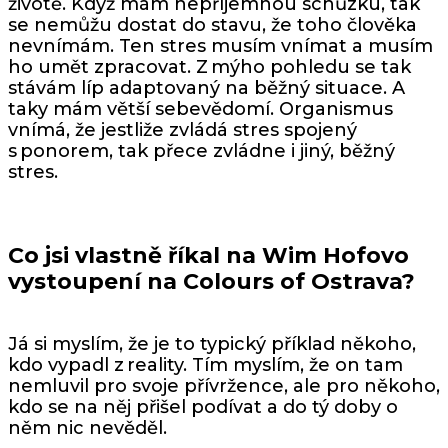
životě. Když mám nepříjemnou schůzku, tak
se nemůžu dostat do stavu, že toho člověka
nevnímám. Ten stres musím vnímat a musím
ho umět zpracovat. Z mýho pohledu se tak
stávám líp adaptovaný na běžný situace. A
taky mám větší sebevědomí. Organismus
vnímá, že jestliže zvládá stres spojený
s ponorem, tak přece zvládne i jiný, běžný
stres.
Co jsi vlastně říkal na Wim Hofovo
vystoupení na Colours of Ostrava?
Já si myslím, že je to typický příklad někoho,
kdo vypadl z reality. Tím myslím, že on tam
nemluvil pro svoje přívržence, ale pro někoho,
kdo se na něj přišel podívat a do tý doby o
něm nic nevěděl.