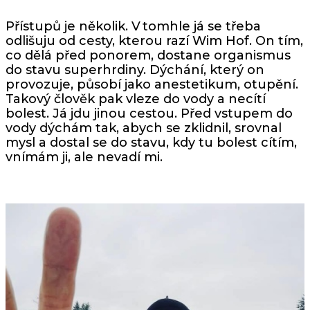
Přístupů je několik. V tomhle já se třeba
odlišuju od cesty, kterou razí Wim Hof. On tím,
co dělá před ponorem, dostane organismus
do stavu superhrdiny. Dýchání, který on
provozuje, působí jako anestetikum, otupění.
Takový člověk pak vleze do vody a necítí
bolest. Já jdu jinou cestou. Před vstupem do
vody dýchám tak, abych se zklidnil, srovnal
mysl a dostal se do stavu, kdy tu bolest cítím,
vnímám ji, ale nevadí mi.