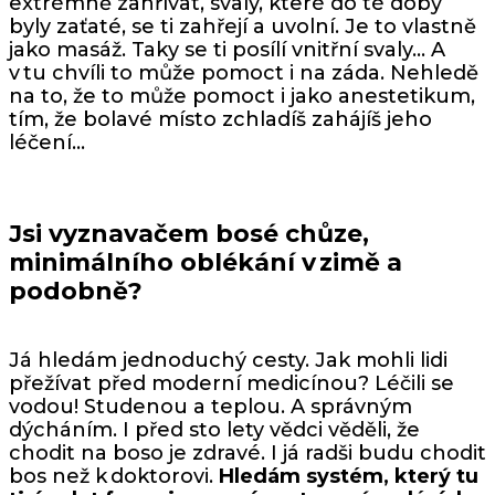
extrémně zahřívat, svaly, které do té doby
byly zaťaté, se ti zahřejí a uvolní. Je to vlastně
jako masáž. Taky se ti posílí vnitřní svaly… A
v tu chvíli to může pomoct i na záda. Nehledě
na to, že to může pomoct i jako anestetikum,
tím, že bolavé místo zchladíš zahájíš jeho
léčení…
Jsi vyznavačem bosé chůze,
minimálního oblékání v zimě a
podobně?
Já hledám jednoduchý cesty. Jak mohli lidi
přežívat před moderní medicínou? Léčili se
vodou! Studenou a teplou. A správným
dýcháním. I před sto lety vědci věděli, že
chodit na boso je zdravé. I já radši budu chodit
bos než k doktorovi.
Hledám systém, který tu