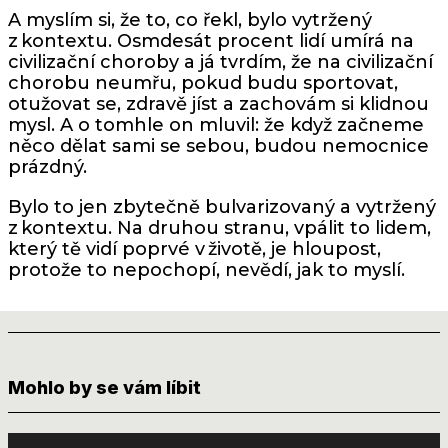
A myslím si, že to, co řekl, bylo vytržený
z kontextu. Osmdesát procent lidí umírá na
civilizační choroby a já tvrdím, že na civilizační
chorobu neumřu, pokud budu sportovat,
otužovat se, zdravě jíst a zachovám si klidnou
mysl. A o tomhle on mluvil: že když začneme
něco dělat sami se sebou, budou nemocnice
prázdný.
Bylo to jen zbytečně bulvarizovaný a vytržený
z kontextu. Na druhou stranu, vpálit to lidem,
který tě vidí poprvé v životě, je hloupost,
protože to nepochopí, nevědí, jak to myslí.
Mohlo by se vám líbit