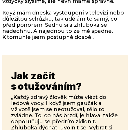
vždycky slyšíme, ale nevnímáme správně.
Když mám dneska vystoupení v televizi nebo
důležitou schůzku, tak udělám to samý, co
před ponorem. Sednu si a zhluboka se
nadechnu. A najednou to ze mě spadne.
K tomuhle jsem postupně dospěl.
Jak začít
s otužováním?
„Každý zdravý člověk může vlézt do
ledové vody. I když jsem gaučák a
v životě jsem se neotužoval, tělo to
zvládne. To, co nás brzdí, je hlava, takže
doporučuju se předtím zklidnit.
Zhluboka dýchat, uvolnit se. Vybrat si