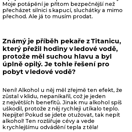
Moje potápění je přitom bezpečnější než
přecházet silnici s kapucí, sluchátky a mimo
přechod. Ale já to musím prodat.
Známý je příběh pekaře z Titanicu,
který přežil hodiny v ledové vodě,
protože měl suchou hlavu a byl
úplně opilý. Je tohle řešení pro
pobyt v ledové vodě?
Není! Alkohol u něj měl zřejmě ten efekt, že
zůstal v klidu, nepanikařil, což je jeden
z největších benefitů. Jinak mu alkohol spíš
uškodil, protože z něj rychleji utíkalo teplo.
Nepijte! Pokud se jdete otužovat, tak nepít
alkohol! Ten rozšiřuje cévy a vede
k rychlejšímu odvádění tepla z těla!