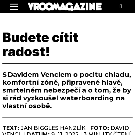
Menu
Budete cítit
radost!
S Davidem Venclem o pocitu chladu,
komfortní zóně, připravené hlavě,
smrtelném nebezpečí a o tom, že by
si rád vyzkoušel waterboarding na
vlastní osobě.
TEXT:
JAN BIGGLES HANZLÍK |
FOTO:
DAVID
VENCL |
DATUM:
9. 11. 2022 | 3 MINUTY ČTENÍ