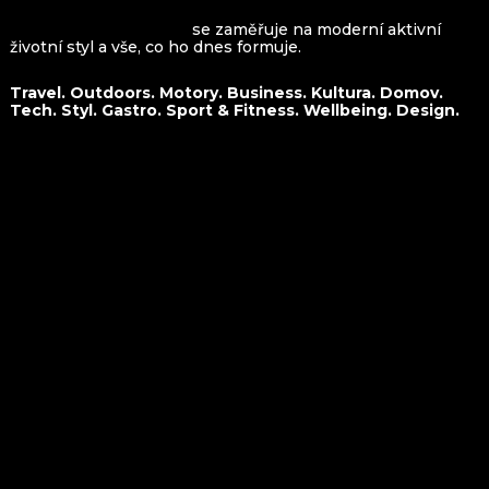
VROOMAGAZINE.com
se zaměřuje na moderní aktivní
životní styl a vše, co ho dnes formuje.
Travel. Outdoors. Motory. Business. Kultura. Domov.
Tech. Styl. Gastro. Sport & Fitness. Wellbeing. Design.
O nás
Travel
Kontakt
Outdoors
Spolupráce
Motory
Business
Kultura
Domov
Tech
Styl
Gastro
Sport&Fitness