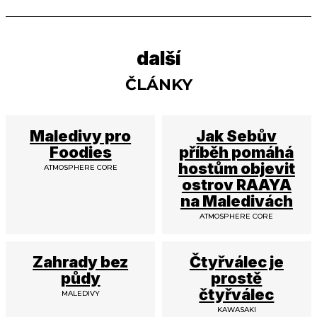
další
ČLÁNKY
Maledivy pro
Jak Sebův
Foodies
příběh pomáhá
hostům objevit
ATMOSPHERE CORE
ostrov RAAYA
na Maledivách
ATMOSPHERE CORE
Zahrady bez
Čtyřválec je
půdy
prostě
čtyřválec
MALEDIVY
KAWASAKI