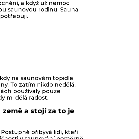
ocnění, a když už nemoc
lskou saunovou rodinu. Sauna
 potřebuji.
 kdy na saunovém topidle
ny. To zatím nikdo nedělá.
unách používaly pouze
y mi dělá radost.
země a stojí za to je
ostupně přibývá lidí, kteří
dlišnosti v saunování poměrně