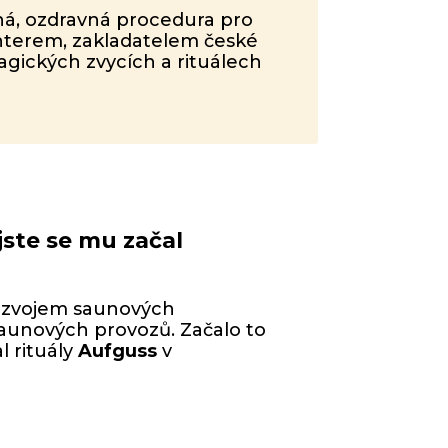
ná, ozdravná procedura pro
ichterem, zakladatelem české
gických zvycích a rituálech
jste se mu začal
 rozvojem saunových
saunových provozů. Začalo to
l rituály
Aufguss
v