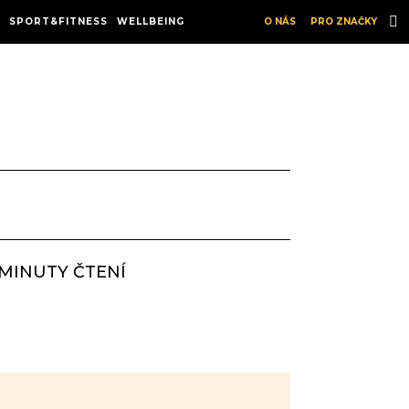
SPORT&FITNESS
WELLBEING
O NÁS
PRO ZNAČKY
4 MINUTY ČTENÍ