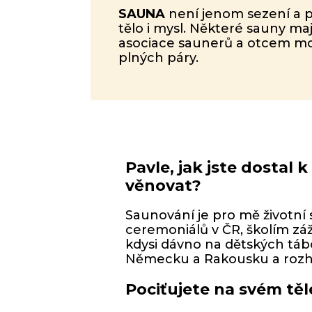
SAUNA
není jenom sezení a 
tělo i mysl. Některé sauny ma
asociace saunerů a otcem mod
plných páry.
Pavle, jak jste dostal 
věnovat?
Saunování je pro mě životní
ceremoniálů v ČR, školím zá
kdysi dávno na dětských tábo
Německu a Rakousku a rozhod
Pociťujete na svém tě