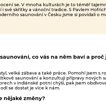
pocení se. V mnoha kulturách je to téměř tajem
jí i své skřítky a vánoční tradice. S Pavlem Hofr
erního saunování v Česku jsme si povídali o ma
k saunování, co vás na něm baví a proč 
 styl, velká zábava a také práce. Pomohl jsem s
žitkové saunování a konzultuji přípravy nových 
rech v indiánské potní chýši, pak jsem obdivova
l se dostat je více k nám.
le nějaké změny?