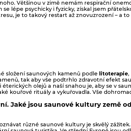
mnoho. Většinou v zimě nemám respirační onem
m se lépe psychicky i fyzicky, získal jsem přáte
resu, je to takový restart až znovuzrození – a to
né složení saunových kamenů podle
litoterapie
,
menů, tak aby vše podtrhlo zdravotní efekt sau
ni éterických olejů a naší snahou je, aby se v sa
aké kouřové rituály a vykuřovadla. Vše dohromad
ní. Jaké jsou saunové kultury země od 
návat různé saunové kultury je skvělý zážitek. P
ární saunová turistika. Ve střední Evropě jsou o