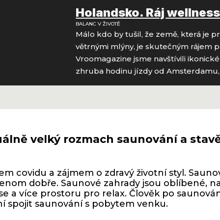
Holandsko. Ráj wellnes
BALANC V ŽIVOTĚ
Málo kdo by tušil, že země, která je 
větrnými mlýny, je skutečným rájem p
Vroomagazine jsme navštívili ikoni
zhruba hodinu jízdy od Amsterdamu, 
tuálně velký rozmach saunování a stav
m covidu a zájmem o zdravý životní styl. Saunov
enom dobře. Saunové zahrady jsou oblíbené, nab
e a více prostoru pro relax. Člověk po saunování
ní spojit saunování s pobytem venku.