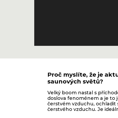
Proč myslíte, že je ak
saunových světů?
Velký boom nastal s příchode
doslova fenoménem a je to j
čerstvém vzduchu, ochladit s
čerstvého vzduchu. Je ideál