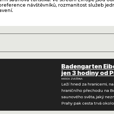
preference návštěvníků, rozmanitost služeb jed
avení.
Badengarten Eib
jen 3 hodiny od 
MIREK ZVEŘINA
Leží hned za hranicemi, n
hraničního přechodu na Bo
saunového světa, jaký nezn
Prahy pak cesta trvá okolo