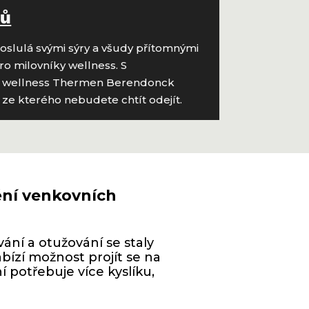
sů
proslulá svými sýry a všudy přítomnými
ro milovníky wellness. S
cké wellness Thermen Berendonck
ze kterého nebudete chtít odejít.
ění venkovních
ání a otužování se staly
ízí možnost projít se na
 potřebuje více kyslíku,