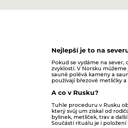
Nejlepší je to na sever
Pokud se vydáme na sever, d
zvyklostí. V Norsku můžeme jí
sauně polévá kameny a sauna 
používají březové metličky a 
A co v Rusku?
Tuhle proceduru v Rusku ob
který svůj um získal od rodi
bylinek, metliček, trav a dal
Součástí rituálu je i polože