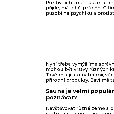
Pozitivních změn pozoruji 
přijde, má lehčí průběh. Cítí
působí na psychiku a proti st
Nyní třeba vymýšlíme správ
mohou být vrstvy různých ka
Také miluji aromaterapii, vů
přírodní produkty. Baví mě t
Sauna je velmi populár
poznávat?
Navštěvovat různé země a poz
cestují za saunou a je popul