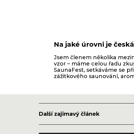
Na jaké úrovni je česk
Jsem členem několika meziná
vzor – máme celou řadu zkuš
SaunaFest, setkáváme se při
zážitkového saunování, aroma
Další zajímavý článek