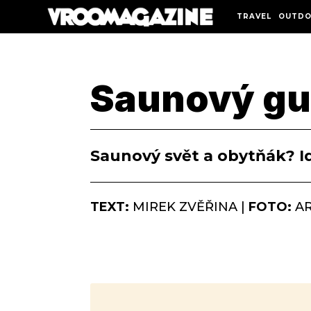
TRAVEL
OUTDO
Saunový gu
Saunový svět a obytňák? Id
TEXT:
MIREK ZVĚŘINA |
FOTO:
AR