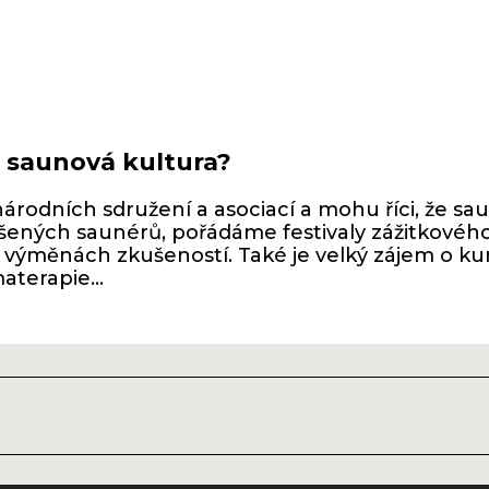
á saunová kultura?
rodních sdružení a asociací a mohu říci, že sa
ených saunérů, pořádáme festivaly zážitkového
 výměnách zkušeností. Také je velký zájem o ku
terapie...