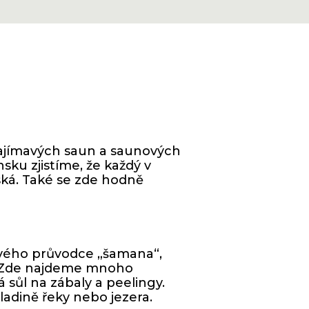
zajímavých saun a saunových
nsku zjistíme, že každý v
ská. Také se zde hodně
ového průvodce „šamana“,
ál. Zde najdeme mnoho
á sůl na zábaly a peelingy.
hladině řeky nebo jezera.