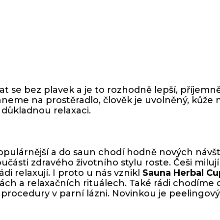
se bez plavek a je to rozhodně lepší, příjemnějš
hneme na prostěradlo, člověk je uvolněný, kůže 
o důkladnou relaxaci.
populárnější a do saun chodí hodně nových návšt
části zdravého životního stylu roste. Češi milu
di relaxují. I proto u nás vznikl
Sauna Herbal C
ách a relaxačních rituálech. Také rádi chodíme
procedury v parní lázni. Novinkou je peelingový