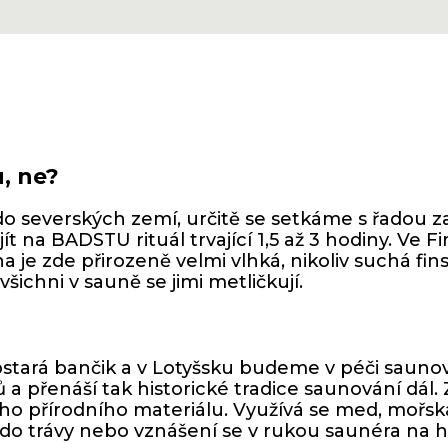
u, ne?
o severských zemí, určitě se setkáme s řadou 
t na BADSTU rituál trvající 1,5 až 3 hodiny. Ve Fi
je zde přirozeně velmi vlhká, nikoliv suchá fin
všichni v sauně se jimi metličkují.
stará bančik a v Lotyšsku budeme v péči saun
čů a přenáší tak historické tradice saunování d
šího přírodního materiálu. Využívá se med, mořsk
ní do trávy nebo vznášení se v rukou saunéra na 