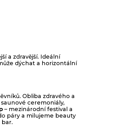
í a zdravější. Ideální
může dýchat a horizontální
ěvníků. Obliba zdravého a
jí saunové ceremoniály,
up
– mezinárodní festival a
 do páry a milujeme beauty
 bar.