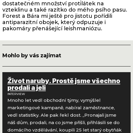
dostatečném množství protilátek na
vzteklinu a také razítko do mého psího pasu.
Forest a Bára mi ještě pro jistotu pořídili
antiparazitní obojek, který odpuzuje i
pakomáry přenášející leishmaniózu.
Mohlo by vás zajímat
Život naruby. Prostě jsme všechno
prodali a jeli
INTERVIEW
Mnoho let vedl obchodní týmy, vymýšlel
marketingové kampaně, nabíral zaměstnance,
vedl statistiky. Ale pak řekl dost. „Pronajali jsme
náš dům, prodali, na co jsme přišli, přihlásili se do
domácího vzdělávání, koupili 25 let starý obytňák