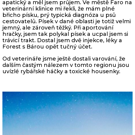
apatický a měl jsem průjem. Ve městě Faro na
veterinární klinice mi řekli, že mám plné
břicho písku, prý typická diagnóza u psů
cestovatelů. Písek v dané oblasti je totiž velmi
jemný, ale zároveň těžký. Při aportování
hračky, jsem tak polykal písek a ucpal jsem si
trávicí trakt. Dostal jsem dvě injekce, léky a
Forest s Bárou opět tučný účet.
Od veterináře jsme ještě dostali varování, že
dalším častým nálezem v tomto regionu jsou
uvízlé rybářské háčky a toxické housenky.