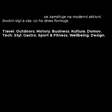
VROOMAGAZINE.com
se zaměřuje na moderní aktivní
životní styl a vše, co ho dnes formuje.
Travel. Outdoors. Motory. Business. Kultura. Domov.
Tech. Styl. Gastro. Sport & Fitness. Wellbeing. Design.
O nás
Travel
Kontakt
Outdoors
Spolupráce
Motory
Business
Kultura
Domov
Tech
Styl
Gastro