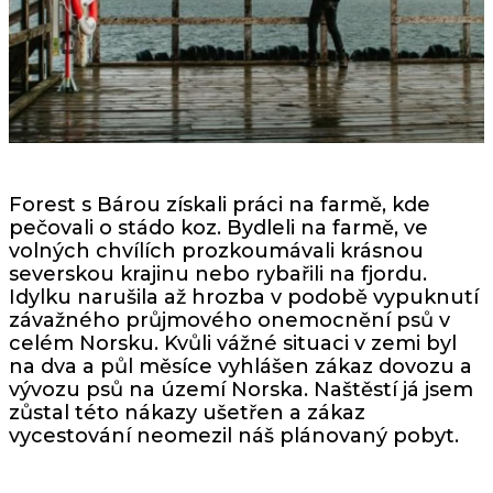
Forest s Bárou získali práci na farmě, kde
pečovali o stádo koz. Bydleli na farmě, ve
volných chvílích prozkoumávali krásnou
severskou krajinu nebo rybařili na fjordu.
Idylku narušila až hrozba v podobě vypuknutí
závažného průjmového onemocnění psů v
celém Norsku. Kvůli vážné situaci v zemi byl
na dva a půl měsíce vyhlášen zákaz dovozu a
vývozu psů na území Norska. Naštěstí já jsem
zůstal této nákazy ušetřen a zákaz
vycestování neomezil náš plánovaný pobyt.