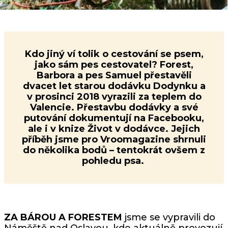
Kdo jiný ví tolik o cestování se psem,
jako sám pes cestovatel? Forest,
Barbora a pes Samuel přestavěli
dvacet let starou dodávku Dodynku a
v prosinci 2018 vyrazili za teplem do
Valencie. Přestavbu dodávky a své
putování dokumentují na Facebooku,
ale i v knize Život v dodávce. Jejich
příběh jsme pro Vroomagazine shrnuli
do několika bodů – tentokrát ovšem z
pohledu psa.
ZA BÁROU A FORESTEM
jsme se vypravili do
Náměště nad Oslavou, kde aktuálně provozují