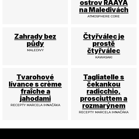
ostrov RAAYA
na Maledivách
ATMOSPHERE CORE
Zahrady bez
Čtyřválec je
půdy
prostě
čtyřválec
MALEDIVY
KAWASAKI
Tvarohové
Tagliatelle s
lívance s crème
čekankou
fraîche a
radicchio,
jahodami
prosciuttem a
rozmarýnem
RECEPTY MARCELA IHNAČÁKA
RECEPTY MARCELA IHNAČÁKA